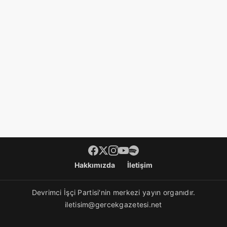
Footer menü
Hakkımızda
İletişim
Devrimci İşçi Partisi'nin merkezi yayın organıdır.
iletisim@gercekgazetesi.net