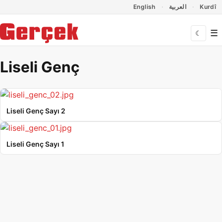
Dil Linkleri
İçeriğe geç
Navigasyonu atla
English
العربية
Kurdî
☰
☾
Liseli Genç
Liseli Genç Sayı 2
Liseli Genç Sayı 1