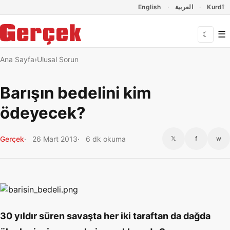
Dil Linkleri
İçeriğe geç
Navigasyonu atla
English
العربية
Kurdî
☰
☾
Ana Sayfa
Ulusal Sorun
Barışın bedelini kim
ödeyecek?
Gerçek
26 Mart 2013
6 dk okuma
𝕏
f
w
30 yıldır süren savaşta her iki taraftan da dağda