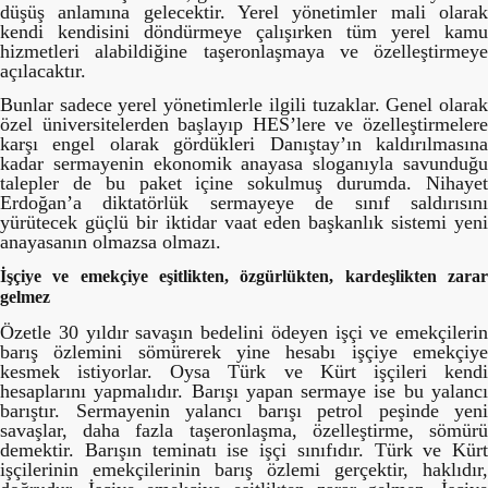
düşüş anlamına gelecektir. Yerel yönetimler mali olarak
kendi kendisini döndürmeye çalışırken tüm yerel kamu
hizmetleri alabildiğine taşeronlaşmaya ve özelleştirmeye
açılacaktır.
Bunlar sadece yerel yönetimlerle ilgili tuzaklar. Genel olarak
özel üniversitelerden başlayıp HES’lere ve özelleştirmelere
karşı engel olarak gördükleri Danıştay’ın kaldırılmasına
kadar sermayenin ekonomik anayasa sloganıyla savunduğu
talepler de bu paket içine sokulmuş durumda. Nihayet
Erdoğan’a diktatörlük sermayeye de sınıf saldırısını
yürütecek güçlü bir iktidar vaat eden başkanlık sistemi yeni
anayasanın olmazsa olmazı.
İşçiye ve emekçiye eşitlikten, özgürlükten, kardeşlikten zarar
gelmez
Özetle 30 yıldır savaşın bedelini ödeyen işçi ve emekçilerin
barış özlemini sömürerek yine hesabı işçiye emekçiye
kesmek istiyorlar. Oysa Türk ve Kürt işçileri kendi
hesaplarını yapmalıdır. Barışı yapan sermaye ise bu yalancı
barıştır. Sermayenin yalancı barışı petrol peşinde yeni
savaşlar, daha fazla taşeronlaşma, özelleştirme, sömürü
demektir. Barışın teminatı ise işçi sınıfıdır. Türk ve Kürt
işçilerinin emekçilerinin barış özlemi gerçektir, haklıdır,