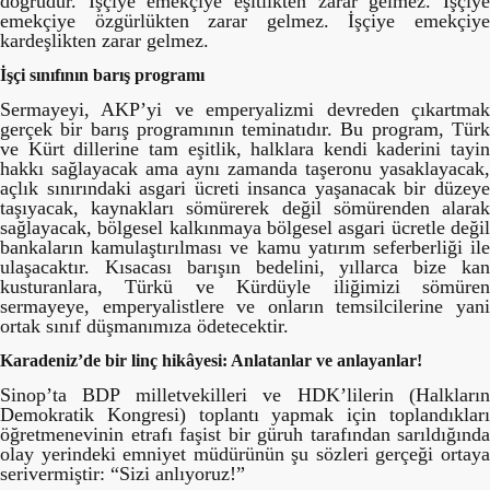
doğrudur. İşçiye emekçiye eşitlikten zarar gelmez. İşçiye
emekçiye özgürlükten zarar gelmez. İşçiye emekçiye
kardeşlikten zarar gelmez.
İşçi sınıfının barış programı
Sermayeyi, AKP’yi ve emperyalizmi devreden çıkartmak
gerçek bir barış programının teminatıdır. Bu program, Türk
ve Kürt dillerine tam eşitlik, halklara kendi kaderini tayin
hakkı sağlayacak ama aynı zamanda taşeronu yasaklayacak,
açlık sınırındaki asgari ücreti insanca yaşanacak bir düzeye
taşıyacak, kaynakları sömürerek değil sömürenden alarak
sağlayacak, bölgesel kalkınmaya bölgesel asgari ücretle değil
bankaların kamulaştırılması ve kamu yatırım seferberliği ile
ulaşacaktır. Kısacası barışın bedelini, yıllarca bize kan
kusturanlara, Türkü ve Kürdüyle iliğimizi sömüren
sermayeye, emperyalistlere ve onların temsilcilerine yani
ortak sınıf düşmanımıza ödetecektir.
Karadeniz’de bir linç hikâyesi: Anlatanlar ve anlayanlar!
Sinop’ta BDP milletvekilleri ve HDK’lilerin (Halkların
Demokratik Kongresi) toplantı yapmak için toplandıkları
öğretmenevinin etrafı faşist bir güruh tarafından sarıldığında
olay yerindeki emniyet müdürünün şu sözleri gerçeği ortaya
serivermiştir: “Sizi anlıyoruz!”