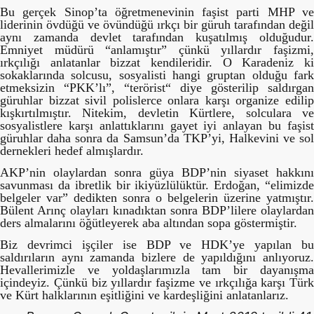
Bu gerçek Sinop’ta öğretmenevinin faşist parti MHP ve
liderinin övdüğü ve övündüğü ırkçı bir güruh tarafından değil
aynı zamanda devlet tarafından kuşatılmış olduğudur.
Emniyet müdürü “anlamıştır” çünkü yıllardır faşizmi,
ırkçılığı anlatanlar bizzat kendileridir. O Karadeniz ki
sokaklarında solcusu, sosyalisti hangi gruptan olduğu fark
etmeksizin “PKK’lı”, “terörist“ diye gösterilip saldırgan
güruhlar bizzat sivil polislerce onlara karşı organize edilip
kışkırtılmıştır. Nitekim, devletin Kürtlere, solculara ve
sosyalistlere karşı anlattıklarını gayet iyi anlayan bu faşist
güruhlar daha sonra da Samsun’da TKP’yi, Halkevini ve sol
dernekleri hedef almışlardır.
AKP’nin olaylardan sonra güya BDP’nin siyaset hakkını
savunması da ibretlik bir ikiyüzlülüktür. Erdoğan, “elimizde
belgeler var” dedikten sonra o belgelerin üzerine yatmıştır.
Bülent Arınç olayları kınadıktan sonra BDP’lilere olaylardan
ders almalarını öğütleyerek aba altından sopa göstermiştir.
Biz devrimci işçiler ise BDP ve HDK’ye yapılan bu
saldırıların aynı zamanda bizlere de yapıldığını anlıyoruz.
Hevallerimizle ve yoldaşlarımızla tam bir dayanışma
içindeyiz. Çünkü biz yıllardır faşizme ve ırkçılığa karşı Türk
ve Kürt halklarının eşitliğini ve kardeşliğini anlatanlarız.