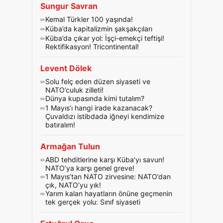
Sungur Savran
Kemal Türkler 100 yaşında!
Küba’da kapitalizmin şakşakçıları
Küba’da çıkar yol: İşçi-emekçi teftişi!
Rektifikasyon! Tricontinental!
Levent Dölek
Solu felç eden düzen siyaseti ve
NATO’culuk zilleti!
Dünya kupasında kimi tutalım?
1 Mayıs’ı hangi irade kazanacak?
Çuvaldızı istibdada iğneyi kendimize
batıralım!
Armağan Tulun
ABD tehditlerine karşı Küba’yı savun!
NATO’ya karşı genel greve!
1 Mayıs’tan NATO zirvesine: NATO’dan
çık, NATO’yu yık!
Yarım kalan hayatların önüne geçmenin
tek gerçek yolu: Sınıf siyaseti