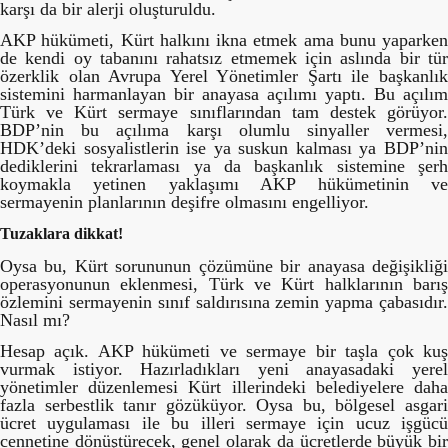
karşı da bir alerji oluşturuldu.
AKP hükümeti, Kürt halkını ikna etmek ama bunu yaparken
de kendi oy tabanını rahatsız etmemek için aslında bir tür
özerklik olan Avrupa Yerel Yönetimler Şartı ile başkanlık
sistemini harmanlayan bir anayasa açılımı yaptı. Bu açılım
Türk ve Kürt sermaye sınıflarından tam destek görüyor.
BDP’nin bu açılıma karşı olumlu sinyaller vermesi,
HDK’deki sosyalistlerin ise ya suskun kalması ya BDP’nin
dediklerini tekrarlaması ya da başkanlık sistemine şerh
koymakla yetinen yaklaşımı AKP hükümetinin ve
sermayenin planlarının deşifre olmasını engelliyor.
Tuzaklara dikkat!
Oysa bu, Kürt sorununun çözümüne bir anayasa değişikliği
operasyonunun eklenmesi, Türk ve Kürt halklarının barış
özlemini sermayenin sınıf saldırısına zemin yapma çabasıdır.
Nasıl mı?
Hesap açık. AKP hükümeti ve sermaye bir taşla çok kuş
vurmak istiyor. Hazırladıkları yeni anayasadaki yerel
yönetimler düzenlemesi Kürt illerindeki belediyelere daha
fazla serbestlik tanır gözüküyor. Oysa bu, bölgesel asgari
ücret uygulaması ile bu illeri sermaye için ucuz işgücü
cennetine dönüştürecek, genel olarak da ücretlerde büyük bir