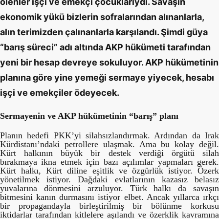
ölenler işçi ve emekçi çocuklarıydı. Savaşın
ekonomik yükü bizlerin sofralarından alınanlarla,
alın terimizden çalınanlarla karşılandı. Şimdi güya
“barış süreci” adı altında AKP hükümeti tarafından
yeni bir hesap devreye sokuluyor. AKP hükümetinin
planına göre yine yemeği sermaye yiyecek, hesabı
işçi ve emekçiler ödeyecek.
Sermayenin ve AKP hükümetinin “barış” planı
Planın hedefi PKK’yi silahsızlandırmak. Ardından da Irak
Kürdistanı’ndaki petrollere ulaşmak. Ama bu kolay değil.
Kürt halkının büyük bir destek verdiği örgütü silah
bırakmaya ikna etmek için bazı açılımlar yapmaları gerek.
Kürt halkı, Kürt diline eşitlik ve özgürlük istiyor. Özerk
yönetilmek istiyor. Dağdaki evlatlarının kazasız belasız
yuvalarına dönmesini arzuluyor. Türk halkı da savaşın
bitmesini kanın durmasını istiyor elbet. Ancak yıllarca ırkçı
bir propagandayla birleştirilmiş bir bölünme korkusu
iktidarlar tarafından kitlelere aşılandı ve özerklik kavramına