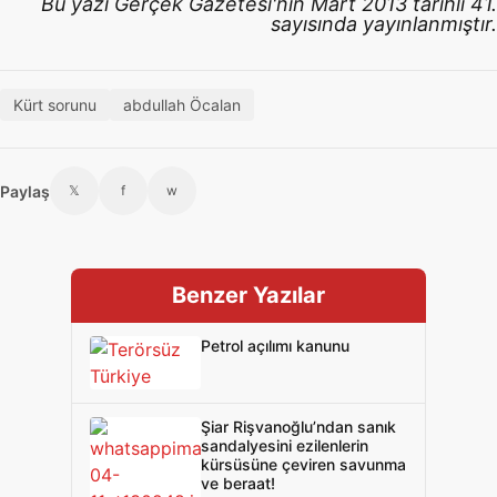
Bu yazı Gerçek Gazetesi'nin Mart 2013 tarihli 41.
sayısında yayınlanmıştır.
Kürt sorunu
abdullah Öcalan
Paylaş
𝕏
f
w
Benzer Yazılar
Petrol açılımı kanunu
Şiar Rişvanoğlu’ndan sanık
sandalyesini ezilenlerin
kürsüsüne çeviren savunma
ve beraat!