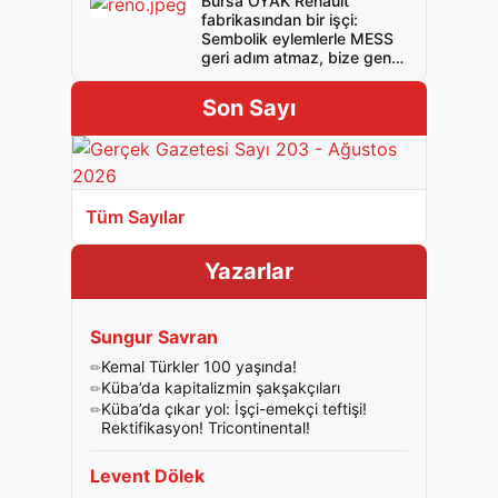
Bursa OYAK Renault
fabrikasından bir işçi:
Sembolik eylemlerle MESS
geri adım atmaz, bize genel
grev genel direniş gerek!
Son Sayı
Tüm Sayılar
Yazarlar
Sungur Savran
Kemal Türkler 100 yaşında!
Küba’da kapitalizmin şakşakçıları
Küba’da çıkar yol: İşçi-emekçi teftişi!
Rektifikasyon! Tricontinental!
Levent Dölek