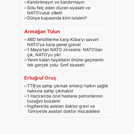
Kandırılmayın ve kandırmayın
Solu felç eden düzen siyaseti ve
NATO’culuk zilleti!
Dünya kupasında kimi tutalım?
Armağan Tulun
ABD tehditlerine karşı Küba’yı savun!
NATO’ya karşı genel greve!
1 Mayıs’tan NATO zirvesine: NATO’dan
çık, NATO’yu yık!
Yarım kalan hayatların önüne geçmenin
tek gerçek yolu: Sınıf siyaseti
Ertuğrul Oruç
TTB’ye sahip çıkmak emekçi halkın sağlık
hakkına sahip çıkmaktır
1 Haziran’da özel hastane patronlarının
tuzağını bozalım!
İngiltere’de asistan doktor grevi ve
Türkiye’de asistan doktor mücadelesi