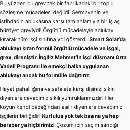
Bu yüzden bu grev tek bir fabrikadaki bir toplu
sözleşme mücadelesi değildi. Sermayenin ve
istibdadın ablukasına karşı tam anlamıyla bir iş aş
hürriyet greviydi! Örgütlü mücadeleyle ablukayı
kırarak tüm işçi sınıfına yol gösterdi.
Smart Solar’da
ablukayı kıran formül örgütlü mücadele ve işgal,
grev, direniştir. İngiliz Mehmet’in işçi düşmanı Orta
Vadeli Programı ile emekçi halka uygulanan
ablukayı ancak bu formülle dağıtırız.
Hayat pahalılığına ve sefalete karşı dişinizi sıkın
diyenlere cevabımız sıkılı yumruklarımızdır! Her
koyun kendi bacağından asılır diyenlere cevabımız
işçilerin birliğidir!
Kurtuluş yok tek başına ya hep
beraber ya hiçbirimiz!
Çözüm için seçim sandığı