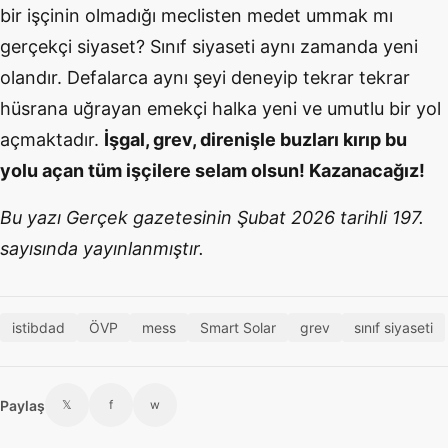
bir işçinin olmadığı meclisten medet ummak mı
gerçekçi siyaset? Sınıf siyaseti aynı zamanda yeni
olandır. Defalarca aynı şeyi deneyip tekrar tekrar
hüsrana uğrayan emekçi halka yeni ve umutlu bir yol
açmaktadır.
İşgal, grev, direnişle buzları kırıp bu
yolu açan tüm işçilere selam olsun! Kazanacağız!
Bu yazı Gerçek gazetesinin Şubat 2026 tarihli 197.
sayısında yayınlanmıştır.
istibdad
ÖVP
mess
Smart Solar
grev
sınıf siyaseti
Paylaş
𝕏
f
w