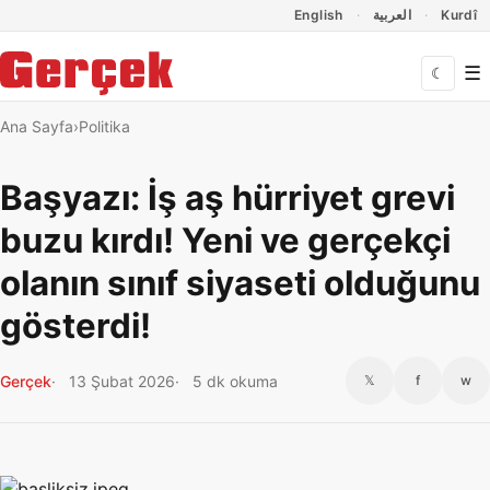
Dil Linkleri
İçeriğe geç
Navigasyonu atla
English
العربية
Kurdî
☰
☾
Ana Sayfa
Politika
Başyazı: İş aş hürriyet grevi
buzu kırdı! Yeni ve gerçekçi
olanın sınıf siyaseti olduğunu
gösterdi!
Gerçek
13 Şubat 2026
5 dk okuma
𝕏
f
w