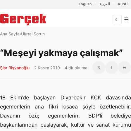
Dil Linkleri
İçeriğe geç
Navigasyonu atla
English
العربية
Kurdî
☰
☾
Ana Sayfa
Ulusal Sorun
“Meşeyi yakmaya çalışmak”
Şiar Rişvanoğlu
2 Kasım 2010
4 dk okuma
𝕏
f
w
18 Ekim’de başlayan Diyarbakır KCK davasında
egemenlerin ana fikri kısaca şöyle özetlenebilir.
Davanın özü; egemenlerin, BDP’li belediye
başkanlarından başlayarak, kültür ve sanat kurumu