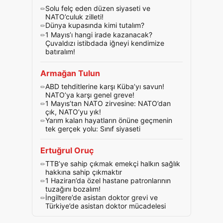
Solu felç eden düzen siyaseti ve
NATO’culuk zilleti!
Dünya kupasında kimi tutalım?
1 Mayıs’ı hangi irade kazanacak?
Çuvaldızı istibdada iğneyi kendimize
batıralım!
Armağan Tulun
ABD tehditlerine karşı Küba’yı savun!
NATO’ya karşı genel greve!
1 Mayıs’tan NATO zirvesine: NATO’dan
çık, NATO’yu yık!
Yarım kalan hayatların önüne geçmenin
tek gerçek yolu: Sınıf siyaseti
Ertuğrul Oruç
TTB’ye sahip çıkmak emekçi halkın sağlık
hakkına sahip çıkmaktır
1 Haziran’da özel hastane patronlarının
tuzağını bozalım!
İngiltere’de asistan doktor grevi ve
Türkiye’de asistan doktor mücadelesi