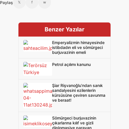
Paylaş
𝕏
f
w
Benzer Yazılar
Emperyalizmin himayesinde
istibdadın eli ve sömürgeci
burjuvazinin emeli
Petrol açılımı kanunu
Şiar Rişvanoğlu’ndan sanık
sandalyesini ezilenlerin
kürsüsüne çeviren savunma
ve beraat!
Sömürgeci burjuvazinin
çıkarlarına kılıf ve gizli
diplomasiye paravan