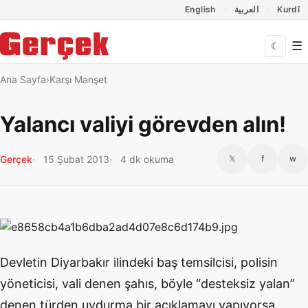
Dil Linkleri
İçeriğe geç
Navigasyonu atla
English
العربية
Kurdî
☰
☾
Ana Sayfa
Karşı Manşet
Yalancı valiyi görevden alın!
Gerçek
15 Şubat 2013
4 dk okuma
𝕏
f
w
Devletin Diyarbakır ilindeki baş temsilcisi, polisin
yöneticisi, vali denen şahıs, böyle “desteksiz yalan”
denen türden uydurma bir açıklamayı yapıyorsa