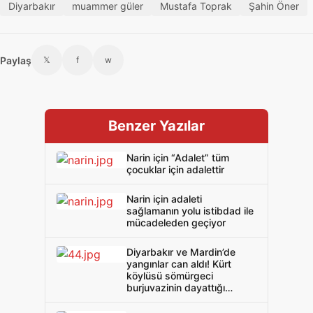
Diyarbakır
muammer güler
Mustafa Toprak
Şahin Öner
Paylaş
𝕏
f
w
Benzer Yazılar
Narin için “Adalet” tüm
çocuklar için adalettir
Narin için adaleti
sağlamanın yolu istibdad ile
mücadeleden geçiyor
Diyarbakır ve Mardin’de
yangınlar can aldı! Kürt
köylüsü sömürgeci
burjuvazinin dayattığı
kadere isyan ediyor!