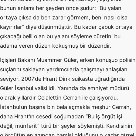
bunun anlamı her şeyden önce şudur: “Bu yalan
ortaya çıksa da ben zarar görmem, beni nasıl olsa
kayırırlar” diye düşünmüştür. Bu kadar çabuk ortaya
çıkacağı belli olan bu yalanı söyleme cüretini bu
adama veren düzen kokuşmuş bir düzendir.
İçişleri Bakanı Muammer Güler, erken konuşup polisin
suçlarını saklayan yardımcılarla çalışmayı anlaşılan
seviyor. 2007’de Hrant Dink suikasta uğradığında
Güler İsanbul valisi idi. Yanında da emniyet müdürü
olarak yıllardır Celalettin Cerrah ile çalışıyordu.
İstanbul’un başına bin bela açmakla meşhur Cerrah,
daha Hrant’ın cesedi soğumadan “Bu iş örgüt işi
değil, münferit” türü bir şeyler söylemişti. Kendisinin
o örgütün en azından hamisi olduğunu o kadar güzel