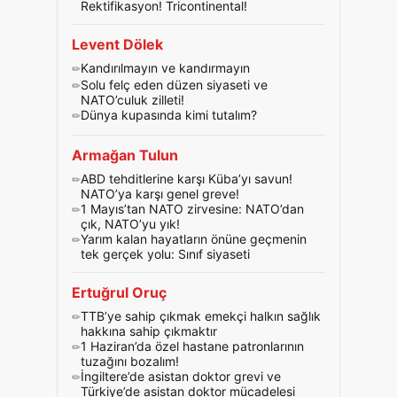
Rektifikasyon! Tricontinental!
Levent Dölek
Kandırılmayın ve kandırmayın
Solu felç eden düzen siyaseti ve
NATO’culuk zilleti!
Dünya kupasında kimi tutalım?
Armağan Tulun
ABD tehditlerine karşı Küba’yı savun!
NATO’ya karşı genel greve!
1 Mayıs’tan NATO zirvesine: NATO’dan
çık, NATO’yu yık!
Yarım kalan hayatların önüne geçmenin
tek gerçek yolu: Sınıf siyaseti
Ertuğrul Oruç
TTB’ye sahip çıkmak emekçi halkın sağlık
hakkına sahip çıkmaktır
1 Haziran’da özel hastane patronlarının
tuzağını bozalım!
İngiltere’de asistan doktor grevi ve
Türkiye’de asistan doktor mücadelesi