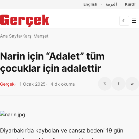
Dil Linkleri
İçeriğe geç
Navigasyonu atla
English
العربية
Kurdî
☰
☾
Ana Sayfa
Karşı Manşet
Narin için “Adalet” tüm
çocuklar için adalettir
Gerçek
1 Ocak 2025
4 dk okuma
𝕏
f
w
Diyarbakır’da kaybolan ve cansız bedeni 19 gün