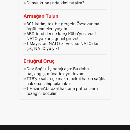
Dünya kupasında kimi tutalım?
Armağan Tulun
301 kadın, tek bir gerçek: Özsavunma
örgütlenmeleri yaşatır
ABD tehditlerine karşı Küba’yı savun!
NATO’ya karşı genel greve!
1 Mayıs’tan NATO zirvesine: NATO’dan
çık, NATO’yu yık!
Ertuğrul Oruç
Dev Sağlık-İş barajı aştı: Bu daha
başlangıç, mücadeleye devam!
TTB’ye sahip çıkmak emekçi halkın sağlık
hakkına sahip çıkmaktır
1 Haziran’da özel hastane patronlarının
tuzağını bozalım!