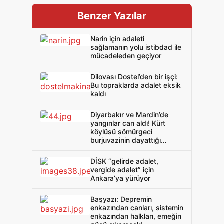
Benzer Yazılar
Narin için adaleti
sağlamanın yolu istibdad ile
mücadeleden geçiyor
Dilovası Dostel’den bir işçi:
Bu topraklarda adalet eksik
kaldı
Diyarbakır ve Mardin’de
yangınlar can aldı! Kürt
köylüsü sömürgeci
burjuvazinin dayattığı
kadere isyan ediyor!
DİSK “gelirde adalet,
vergide adalet” için
Ankara’ya yürüyor
Başyazı: Depremin
enkazından canları, sistemin
enkazından halkları, emeğin