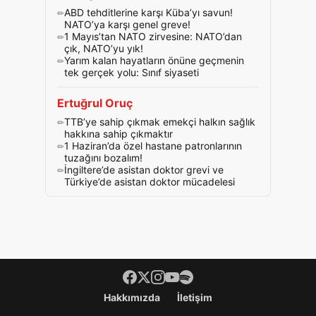
ABD tehditlerine karşı Küba’yı savun!
NATO’ya karşı genel greve!
1 Mayıs’tan NATO zirvesine: NATO’dan
çık, NATO’yu yık!
Yarım kalan hayatların önüne geçmenin
tek gerçek yolu: Sınıf siyaseti
Ertuğrul Oruç
TTB’ye sahip çıkmak emekçi halkın sağlık
hakkına sahip çıkmaktır
1 Haziran’da özel hastane patronlarının
tuzağını bozalım!
İngiltere’de asistan doktor grevi ve
Türkiye’de asistan doktor mücadelesi
Footer menü
Hakkımızda
İletişim