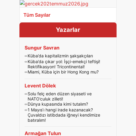
Tüm Sayılar
Yazarlar
Sungur Savran
Küba’da kapitalizmin şakşakçıları
Küba’da çıkar yol: İşçi-emekçi teftişi!
Rektifikasyon! Tricontinental!
Miami, Küba için bir Hong Kong mu?
Levent Dölek
Solu felç eden düzen siyaseti ve
NATO’culuk zilleti!
Dünya kupasında kimi tutalım?
1 Mayıs’ı hangi irade kazanacak?
Çuvaldızı istibdada iğneyi kendimize
batıralım!
Armağan Tulun