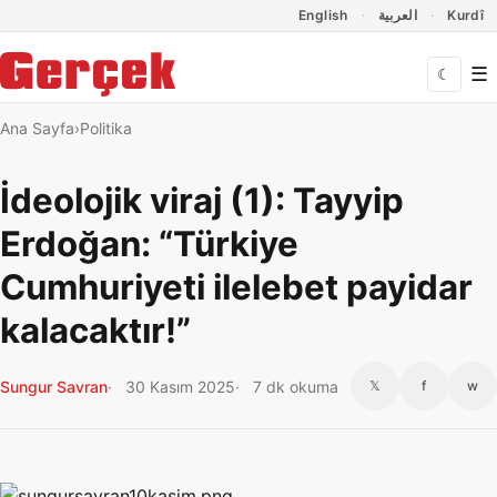
Dil Linkleri
İçeriğe geç
Navigasyonu atla
English
العربية
Kurdî
☰
☾
Ana Sayfa
Politika
İdeolojik viraj (1): Tayyip
Erdoğan: “Türkiye
Cumhuriyeti ilelebet payidar
kalacaktır!”
Sungur Savran
30 Kasım 2025
7 dk okuma
𝕏
f
w