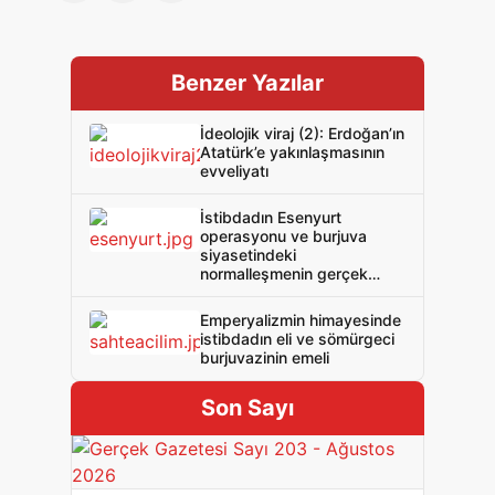
Benzer Yazılar
İdeolojik viraj (2): Erdoğan’ın
Atatürk’e yakınlaşmasının
evveliyatı
İstibdadın Esenyurt
operasyonu ve burjuva
siyasetindeki
normalleşmenin gerçek
yüzü
Emperyalizmin himayesinde
istibdadın eli ve sömürgeci
burjuvazinin emeli
Son Sayı