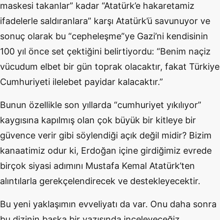
maskesi takanlar” kadar “Atatürk’e hakaretamiz
ifadelerle saldıranlara” karşı Atatürk’ü savunuyor ve
sonuç olarak bu “cepheleşme”ye Gazi’ni kendisinin
100 yıl önce set çektiğini belirtiyordu: “Benim naçiz
vücudum elbet bir gün toprak olacaktır, fakat Türkiye
Cumhuriyeti ilelebet payidar kalacaktır.”
Bunun özellikle son yıllarda “cumhuriyet yıkılıyor”
kaygısına kapılmış olan çok büyük bir kitleye bir
güvence verir gibi söylendiği açık değil midir? Bizim
kanaatimiz odur ki, Erdoğan içine girdiğimiz evrede
birçok siyasi adımını Mustafa Kemal Atatürk’ten
alıntılarla gerekçelendirecek ve destekleyecektir.
Bu yeni yaklaşımın evveliyatı da var. Onu daha sonra
bu dizinin başka bir yazısında inceleyeceğiz.