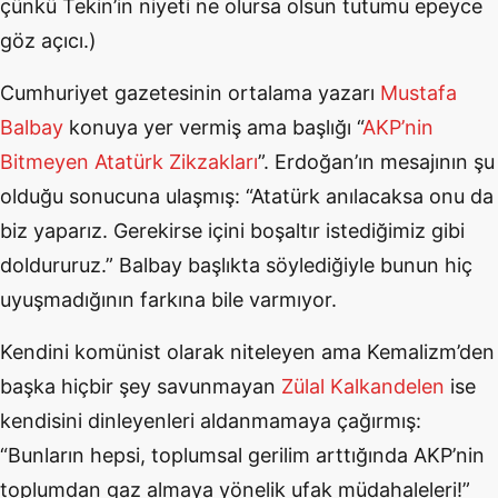
çünkü Tekin’in niyeti ne olursa olsun tutumu epeyce
göz açıcı.)
Cumhuriyet gazetesinin ortalama yazarı
Mustafa
Balbay
konuya yer vermiş ama başlığı “
AKP’nin
Bitmeyen Atatürk Zikzakları
”. Erdoğan’ın mesajının şu
olduğu sonucuna ulaşmış: “Atatürk anılacaksa onu da
biz yaparız. Gerekirse içini boşaltır istediğimiz gibi
doldururuz.” Balbay başlıkta söylediğiyle bunun hiç
uyuşmadığının farkına bile varmıyor.
Kendini komünist olarak niteleyen ama Kemalizm’den
başka hiçbir şey savunmayan
Zülal Kalkandelen
ise
kendisini dinleyenleri aldanmamaya çağırmış:
“Bunların hepsi, toplumsal gerilim arttığında AKP’nin
toplumdan gaz almaya yönelik ufak müdahaleleri!”