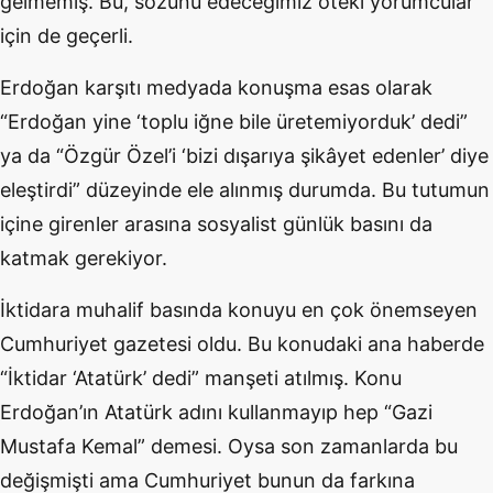
gelmemiş. Bu, sözünü edeceğimiz öteki yorumcular
için de geçerli.
Erdoğan karşıtı medyada konuşma esas olarak
“Erdoğan yine ‘toplu iğne bile üretemiyorduk’ dedi”
ya da “Özgür Özel’i ‘bizi dışarıya şikâyet edenler’ diye
eleştirdi” düzeyinde ele alınmış durumda. Bu tutumun
içine girenler arasına sosyalist günlük basını da
katmak gerekiyor.
İktidara muhalif basında konuyu en çok önemseyen
Cumhuriyet gazetesi oldu. Bu konudaki ana haberde
“İktidar ‘Atatürk’ dedi” manşeti atılmış. Konu
Erdoğan’ın Atatürk adını kullanmayıp hep “Gazi
Mustafa Kemal” demesi. Oysa son zamanlarda bu
değişmişti ama Cumhuriyet bunun da farkına