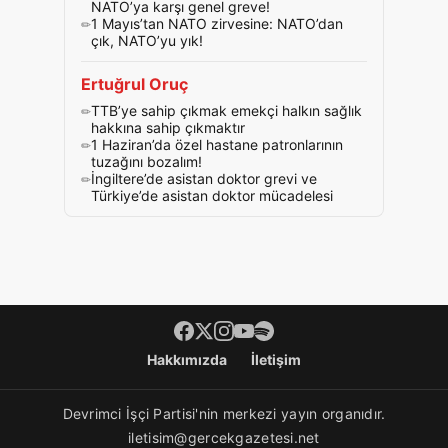
NATO’ya karşı genel greve!
1 Mayıs’tan NATO zirvesine: NATO’dan
çık, NATO’yu yık!
Ertuğrul Oruç
TTB’ye sahip çıkmak emekçi halkın sağlık
hakkına sahip çıkmaktır
1 Haziran’da özel hastane patronlarının
tuzağını bozalım!
İngiltere’de asistan doktor grevi ve
Türkiye’de asistan doktor mücadelesi
Footer menü
Hakkımızda
İletişim
Devrimci İşçi Partisi'nin merkezi yayın organıdır.
iletisim@gercekgazetesi.net