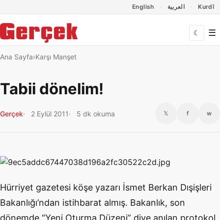
Dil Linkleri
İçeriğe geç
Navigasyonu atla
English
العربية
Kurdî
☰
☾
Ana Sayfa
Karşı Manşet
Tabii dönelim!
Gerçek
2 Eylül 2011
5 dk okuma
𝕏
f
w
Hürriyet gazetesi köşe yazarı İsmet Berkan Dışişleri
Bakanlığı’ndan istihbarat almış. Bakanlık, son
dönemde “Yeni Oturma Düzeni” diye anılan protokol