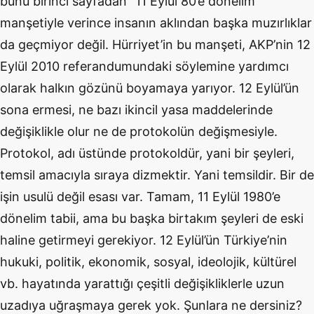
bunu birinci sayfadan “11 Eylül 80’e dönelim”
manşetiyle verince insanın aklından başka muzırlıklar
da geçmiyor değil. Hürriyet’in bu manşeti, AKP’nin 12
Eylül 2010 referandumundaki söylemine yardımcı
olarak halkın gözünü boyamaya yarıyor. 12 Eylül’ün
sona ermesi, ne bazı ikincil yasa maddelerinde
değişiklikle olur ne de protokolün değişmesiyle.
Protokol, adı üstünde protokoldür, yani bir şeyleri,
temsil amacıyla sıraya dizmektir. Yani temsildir. Bir de
işin usulü değil esası var. Tamam, 11 Eylül 1980’e
dönelim tabii, ama bu başka birtakım şeyleri de eski
haline getirmeyi gerekiyor. 12 Eylül’ün Türkiye’nin
hukuki, politik, ekonomik, sosyal, ideolojik, kültürel
vb. hayatında yarattığı çeşitli değişikliklerle uzun
uzadıya uğraşmaya gerek yok. Şunlara ne dersiniz?