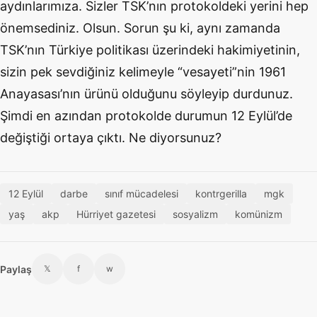
aydınlarımıza. Sizler TSK’nın protokoldeki yerini hep
önemsediniz. Olsun. Sorun şu ki, aynı zamanda
TSK’nın Türkiye politikası üzerindeki hakimiyetinin,
sizin pek sevdiğiniz kelimeyle “vesayeti”nin 1961
Anayasası’nın ürünü olduğunu söyleyip durdunuz.
Şimdi en azından protokolde durumun 12 Eylül’de
değiştiği ortaya çıktı. Ne diyorsunuz?
12 Eylül
darbe
sınıf mücadelesi
kontrgerilla
mgk
yaş
akp
Hürriyet gazetesi
sosyalizm
komünizm
Paylaş
𝕏
f
w