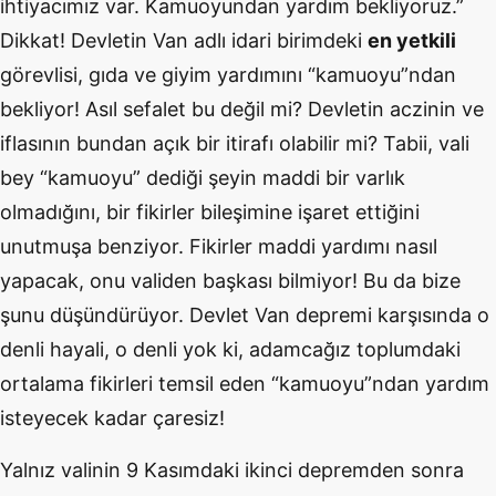
ihtiyacımız var. Kamuoyundan yardım bekliyoruz.”
Dikkat! Devletin Van adlı idari birimdeki
en yetkili
görevlisi, gıda ve giyim yardımını “kamuoyu”ndan
bekliyor! Asıl sefalet bu değil mi? Devletin aczinin ve
iflasının bundan açık bir itirafı olabilir mi? Tabii, vali
bey “kamuoyu” dediği şeyin maddi bir varlık
olmadığını, bir fikirler bileşimine işaret ettiğini
unutmuşa benziyor. Fikirler maddi yardımı nasıl
yapacak, onu validen başkası bilmiyor! Bu da bize
şunu düşündürüyor. Devlet Van depremi karşısında o
denli hayali, o denli yok ki, adamcağız toplumdaki
ortalama fikirleri temsil eden “kamuoyu”ndan yardım
isteyecek kadar çaresiz!
Yalnız valinin 9 Kasımdaki ikinci depremden sonra