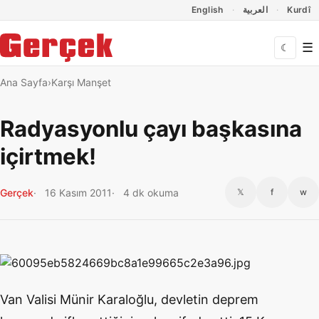
Dil Linkleri
İçeriğe geç
Navigasyonu atla
English
العربية
Kurdî
☰
☾
Ana Sayfa
Karşı Manşet
Radyasyonlu çayı başkasına
içirtmek!
Gerçek
16 Kasım 2011
4 dk okuma
𝕏
f
w
Van Valisi Münir Karaloğlu, devletin deprem