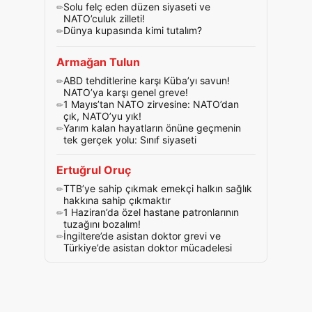
Solu felç eden düzen siyaseti ve
NATO’culuk zilleti!
Dünya kupasında kimi tutalım?
Armağan Tulun
ABD tehditlerine karşı Küba’yı savun!
NATO’ya karşı genel greve!
1 Mayıs’tan NATO zirvesine: NATO’dan
çık, NATO’yu yık!
Yarım kalan hayatların önüne geçmenin
tek gerçek yolu: Sınıf siyaseti
Ertuğrul Oruç
TTB’ye sahip çıkmak emekçi halkın sağlık
hakkına sahip çıkmaktır
1 Haziran’da özel hastane patronlarının
tuzağını bozalım!
İngiltere’de asistan doktor grevi ve
Türkiye’de asistan doktor mücadelesi