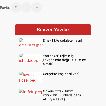
Paylaş
𝕏
f
w
Benzer Yazılar
Emeklilikte sefalete hayır!
Yarı askerî rejimin iç
kavgasında doğru tutum ne
olmalı?
Gerçekte kaç parti var?
Onların ittifakı bizim
ittifakımız: Kürtlerle barış
ABD’yle savaş!