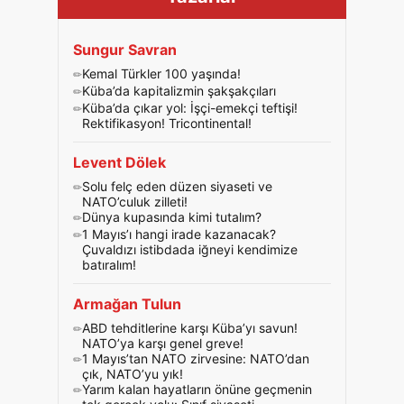
Sungur Savran
Kemal Türkler 100 yaşında!
Küba’da kapitalizmin şakşakçıları
Küba’da çıkar yol: İşçi-emekçi teftişi!
Rektifikasyon! Tricontinental!
Levent Dölek
Solu felç eden düzen siyaseti ve
NATO’culuk zilleti!
Dünya kupasında kimi tutalım?
1 Mayıs’ı hangi irade kazanacak?
Çuvaldızı istibdada iğneyi kendimize
batıralım!
Armağan Tulun
ABD tehditlerine karşı Küba’yı savun!
NATO’ya karşı genel greve!
1 Mayıs’tan NATO zirvesine: NATO’dan
çık, NATO’yu yık!
Yarım kalan hayatların önüne geçmenin