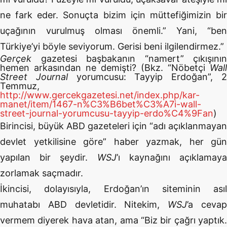
ne fark eder. Sonuçta bizim için müttefiğimizin bir
uçağının vurulmuş olması önemli.” Yani, “ben
Türkiye’yi böyle seviyorum. Gerisi beni ilgilendirmez.”
Gerçek
gazetesi başbakanın “namert” çıkışının
hemen arkasından ne demişti? (Bkz. “Nöbetçi
Wall
Street Journal
yorumcusu: Tayyip Erdoğan”, 
Temmuz,
http://www.gercekgazetesi.net/index.php/kar-
manet/item/1467-n%C3%B6bet%C3%A7i-wall-
street-journal-yorumcusu-tayyip-erdo%C4%9Fan
)
Birincisi, büyük ABD gazeteleri için “adı açıklanmayan
devlet yetkilisine göre” haber yazmak, her gün
yapılan bir şeydir.
WSJ
’ı kaynağını açıklamay
zorlamak saçmadır.
İkincisi, dolayısıyla, Erdoğan’ın siteminin asıl
muhatabı ABD devletidir. Nitekim,
WSJ
’a ceva
vermem diyerek hava atan, ama “Biz bir çağrı yaptık.