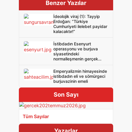
Benzer Yazılar
İdeolojik viraj (1): Tayyip
Erdoğan: “Türkiye
Cumhuriyeti ilelebet payidar
kalacaktır!”
İstibdadın Esenyurt
operasyonu ve burjuva
siyasetindeki
normalleşmenin gerçek
yüzü
Emperyalizmin himayesinde
istibdadın eli ve sömürgeci
burjuvazinin emeli
Son Sayı
Tüm Sayılar
Yazarlar