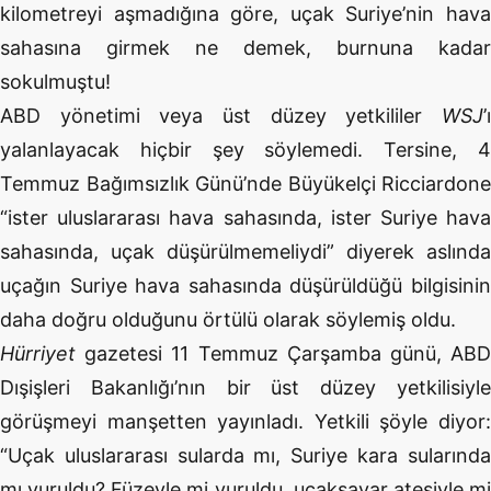
kilometreyi aşmadığına göre, uçak Suriye’nin hava
sahasına girmek ne demek, burnuna kadar
sokulmuştu!
ABD yönetimi veya üst düzey yetkililer
WSJ
’ı
yalanlayacak hiçbir şey söylemedi. Tersine, 4
Temmuz Bağımsızlık Günü’nde Büyükelçi Ricciardone
“ister uluslararası hava sahasında, ister Suriye hava
sahasında, uçak düşürülmemeliydi” diyerek aslında
uçağın Suriye hava sahasında düşürüldüğü bilgisinin
daha doğru olduğunu örtülü olarak söylemiş oldu.
Hürriyet
gazetesi 11 Temmuz Çarşamba günü, ABD
Dışişleri Bakanlığı’nın bir üst düzey yetkilisiyle
görüşmeyi manşetten yayınladı. Yetkili şöyle diyor:
“Uçak uluslararası sularda mı, Suriye kara sularında
mı vuruldu? Füzeyle mi vuruldu, uçaksavar ateşiyle mi