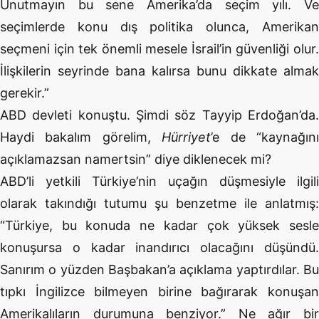
Unutmayın bu sene Amerika’da seçim yılı. Ve
seçimlerde konu dış politika olunca, Amerikan
seçmeni için tek önemli mesele İsrail’in güvenliği olur.
İlişkilerin seyrinde bana kalırsa bunu dikkate almak
gerekir.”
ABD devleti konuştu. Şimdi söz Tayyip Erdoğan’da.
Haydi bakalım görelim,
Hürriyet
’e de “kaynağın
açıklamazsan namertsin” diye diklenecek mi?
ABD’li yetkili Türkiye’nin uçağın düşmesiyle ilgili
olarak takındığı tutumu şu benzetme ile anlatmış:
“Türkiye, bu konuda ne kadar çok yüksek sesle
konuşursa o kadar inandırıcı olacağını düşündü.
Sanırım o yüzden Başbakan’a açıklama yaptırdılar. Bu
tıpkı İngilizce bilmeyen birine bağırarak konuşan
Amerikalıların durumuna benziyor.” Ne ağır bir