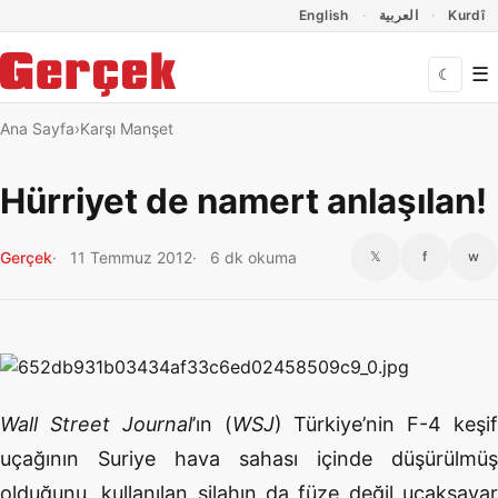
Dil Linkleri
İçeriğe geç
Navigasyonu atla
English
العربية
Kurdî
☰
☾
Ana Sayfa
Karşı Manşet
Hürriyet de namert anlaşılan!
Gerçek
11 Temmuz 2012
6 dk okuma
𝕏
f
w
Wall Street Journal
’ın (
WSJ
) Türkiye’nin F-4 keşi
uçağının Suriye hava sahası içinde düşürülmüş
olduğunu, kullanılan silahın da füze değil uçaksavar