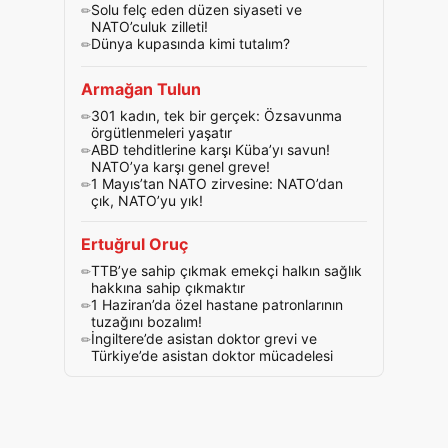
Solu felç eden düzen siyaseti ve
NATO’culuk zilleti!
Dünya kupasında kimi tutalım?
Armağan Tulun
301 kadın, tek bir gerçek: Özsavunma
örgütlenmeleri yaşatır
ABD tehditlerine karşı Küba’yı savun!
NATO’ya karşı genel greve!
1 Mayıs’tan NATO zirvesine: NATO’dan
çık, NATO’yu yık!
Ertuğrul Oruç
TTB’ye sahip çıkmak emekçi halkın sağlık
hakkına sahip çıkmaktır
1 Haziran’da özel hastane patronlarının
tuzağını bozalım!
İngiltere’de asistan doktor grevi ve
Türkiye’de asistan doktor mücadelesi