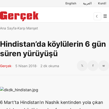
Dil Linkleri
İçeriğe geç
Navigasyonu atla
English
العربية
Kurdî
☰
☾
Ana Sayfa
Karşı Manşet
Hindistan’da köylülerin 6 gün
süren yürüyüşü
Gerçek
5 Nisan 2018
2 dk okuma
𝕏
f
w
6 Mart’ta Hindistan’ın Nashik kentinden yola çıkan