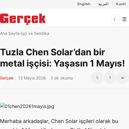
Dil Linkleri
İçeriğe geç
Navigasyonu atla
English
العربية
Kurdî
☰
☾
Ana Sayfa
İşçi ve Sendika
Tuzla Chen Solar’dan bir
metal işçisi: Yaşasın 1 Mayıs!
Gerçek
13 Mayıs 2026
3 dk okuma
𝕏
f
w
Merhaba arkadaşlar, Chen Solar işçileri olarak bu