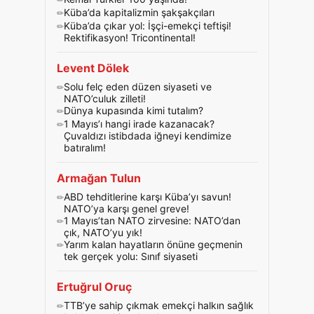
Küba’da kapitalizmin şakşakçıları
Küba’da çıkar yol: İşçi-emekçi teftişi!
Rektifikasyon! Tricontinental!
Levent Dölek
Solu felç eden düzen siyaseti ve
NATO’culuk zilleti!
Dünya kupasında kimi tutalım?
1 Mayıs’ı hangi irade kazanacak?
Çuvaldızı istibdada iğneyi kendimize
batıralım!
Armağan Tulun
ABD tehditlerine karşı Küba’yı savun!
NATO’ya karşı genel greve!
1 Mayıs’tan NATO zirvesine: NATO’dan
çık, NATO’yu yık!
Yarım kalan hayatların önüne geçmenin
tek gerçek yolu: Sınıf siyaseti
Ertuğrul Oruç
TTB’ye sahip çıkmak emekçi halkın sağlık