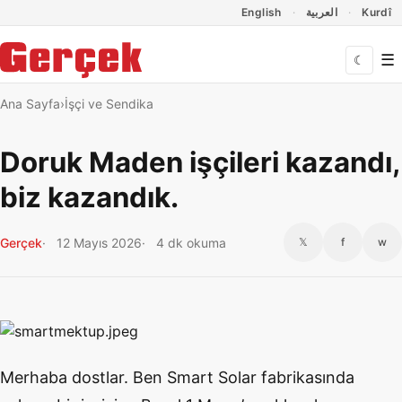
Dil Linkleri
İçeriğe geç
Navigasyonu atla
English
العربية
Kurdî
☰
☾
Ana Sayfa
İşçi ve Sendika
Doruk Maden işçileri kazandı,
biz kazandık.
Gerçek
12 Mayıs 2026
4 dk okuma
𝕏
f
w
Merhaba dostlar. Ben Smart Solar fabrikasında