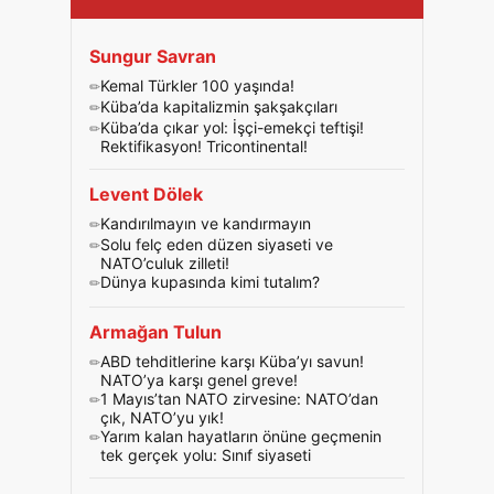
Sungur Savran
Kemal Türkler 100 yaşında!
Küba’da kapitalizmin şakşakçıları
Küba’da çıkar yol: İşçi-emekçi teftişi!
Rektifikasyon! Tricontinental!
Levent Dölek
Kandırılmayın ve kandırmayın
Solu felç eden düzen siyaseti ve
NATO’culuk zilleti!
Dünya kupasında kimi tutalım?
Armağan Tulun
ABD tehditlerine karşı Küba’yı savun!
NATO’ya karşı genel greve!
1 Mayıs’tan NATO zirvesine: NATO’dan
çık, NATO’yu yık!
Yarım kalan hayatların önüne geçmenin
tek gerçek yolu: Sınıf siyaseti