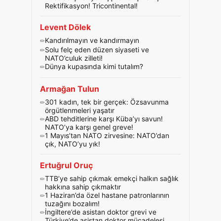
Rektifikasyon! Tricontinental!
Levent Dölek
Kandırılmayın ve kandırmayın
Solu felç eden düzen siyaseti ve
NATO’culuk zilleti!
Dünya kupasında kimi tutalım?
Armağan Tulun
301 kadın, tek bir gerçek: Özsavunma
örgütlenmeleri yaşatır
ABD tehditlerine karşı Küba’yı savun!
NATO’ya karşı genel greve!
1 Mayıs’tan NATO zirvesine: NATO’dan
çık, NATO’yu yık!
Ertuğrul Oruç
TTB’ye sahip çıkmak emekçi halkın sağlık
hakkına sahip çıkmaktır
1 Haziran’da özel hastane patronlarının
tuzağını bozalım!
İngiltere’de asistan doktor grevi ve
Türkiye’de asistan doktor mücadelesi