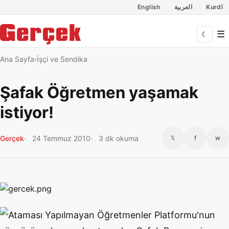
Dil Linkleri
İçeriğe geç
Navigasyonu atla
English
العربية
Kurdî
☰
☾
Ana Sayfa
İşçi ve Sendika
Şafak Öğretmen yaşamak
istiyor!
Gerçek
24 Temmuz 2010
3 dk okuma
𝕏
f
w
Ataması Yapılmayan Öğretmenler Platformu'nun