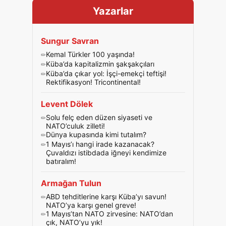
Yazarlar
Sungur Savran
Kemal Türkler 100 yaşında!
Küba’da kapitalizmin şakşakçıları
Küba’da çıkar yol: İşçi-emekçi teftişi!
Rektifikasyon! Tricontinental!
Levent Dölek
Solu felç eden düzen siyaseti ve
NATO’culuk zilleti!
Dünya kupasında kimi tutalım?
1 Mayıs’ı hangi irade kazanacak?
Çuvaldızı istibdada iğneyi kendimize
batıralım!
Armağan Tulun
ABD tehditlerine karşı Küba’yı savun!
NATO’ya karşı genel greve!
1 Mayıs’tan NATO zirvesine: NATO’dan
çık, NATO’yu yık!