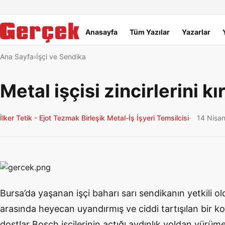
Dil Linkleri
İçeriğe geç
Navigasyonu atla
Ana menü
Anasayfa
Tüm Yazılar
Yazarlar
Ana Sayfa
İşçi ve Sendika
Metal işçisi zincirlerini 
İlker Tetik - Ejot Tezmak Birleşik Metal-İş İşyeri Temsilcisi
14 Nisa
Bursa’da yaşanan işçi baharı sarı sendikanın yetkili ol
arasında heyecan uyandırmış ve ciddi tartışılan bir ko
dostlar Bosch işçilerinin açtığı aydınlık yoldan yürüm