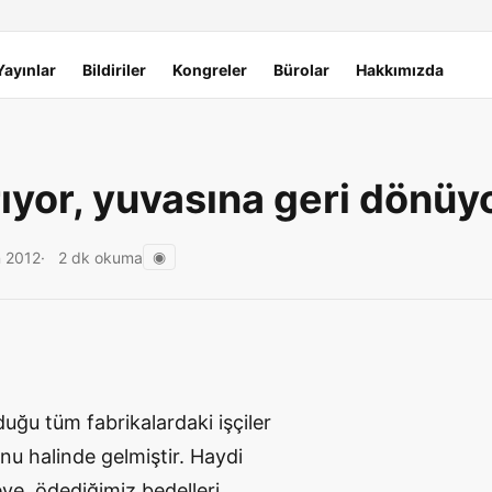
Yayınlar
Bildiriler
Kongreler
Bürolar
Hakkımızda
kırıyor, yuvasına geri dönü
◉
n 2012
2 dk okuma
duğu tüm fabrikalardaki işçiler
nu halinde gelmiştir. Haydi
eye, ödediğimiz bedelleri