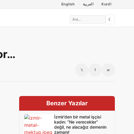
English
العربية
Kurdî
☾
yor…
𝕏
f
w
Benzer Yazılar
İzmir’den bir metal işçisi
kadın: “Ne verecekler”
değil, ne alacağız demenin
zamanı!