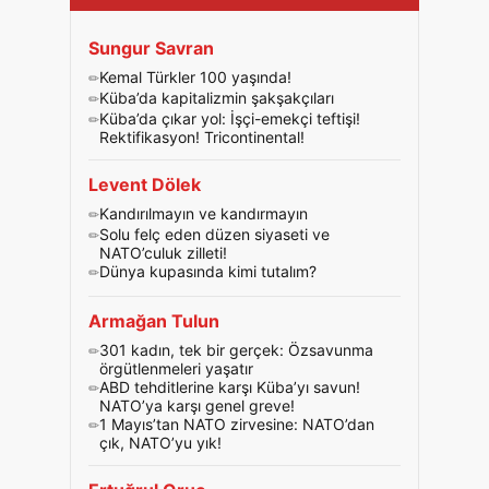
Sungur Savran
Kemal Türkler 100 yaşında!
Küba’da kapitalizmin şakşakçıları
Küba’da çıkar yol: İşçi-emekçi teftişi!
Rektifikasyon! Tricontinental!
Levent Dölek
Kandırılmayın ve kandırmayın
Solu felç eden düzen siyaseti ve
NATO’culuk zilleti!
Dünya kupasında kimi tutalım?
Armağan Tulun
301 kadın, tek bir gerçek: Özsavunma
örgütlenmeleri yaşatır
ABD tehditlerine karşı Küba’yı savun!
NATO’ya karşı genel greve!
1 Mayıs’tan NATO zirvesine: NATO’dan
çık, NATO’yu yık!