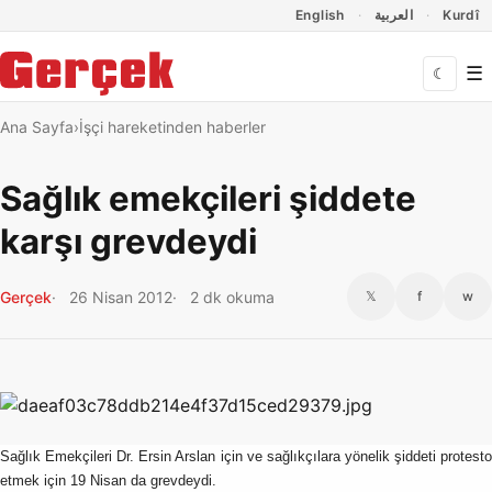
Dil Linkleri
İçeriğe geç
Navigasyonu atla
English
العربية
Kurdî
☰
☾
Ana Sayfa
İşçi hareketinden haberler
Sağlık emekçileri şiddete
karşı grevdeydi
Gerçek
26 Nisan 2012
2 dk okuma
𝕏
f
w
Sağlık Emekçileri Dr. Ersin Arslan için ve sağlıkçılara yönelik şiddeti protesto
etmek için 19 Nisan da grevdeydi.