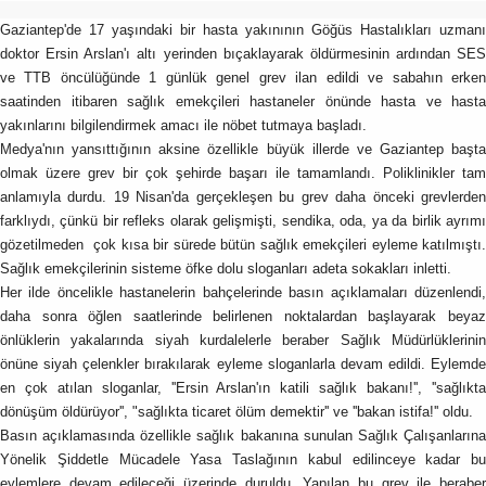
Gaziantep'de 17 yaşındaki bir hasta yakınının Göğüs Hastalıkları uzmanı
doktor Ersin Arslan'ı altı yerinden bıçaklayarak öldürmesinin ardından SES
ve TTB öncülüğünde 1 günlük genel grev ilan edildi ve sabahın erken
saatinden itibaren sağlık emekçileri hastaneler önünde hasta ve hasta
yakınlarını bilgilendirmek amacı ile nöbet tutmaya başladı.
Medya'nın yansıttığının aksine özellikle büyük illerde ve Gaziantep başta
olmak üzere grev bir çok şehirde başarı ile tamamlandı. Poliklinikler tam
anlamıyla durdu. 19 Nisan'da gerçekleşen bu grev daha önceki grevlerden
farklıydı, çünkü bir refleks olarak gelişmişti, sendika, oda, ya da birlik ayrımı
gözetilmeden çok kısa bir sürede bütün sağlık emekçileri eyleme katılmıştı.
Sağlık emekçilerinin sisteme öfke dolu sloganları adeta sokakları inletti.
Her ilde öncelikle hastanelerin bahçelerinde basın açıklamaları düzenlendi,
daha sonra öğlen saatlerinde belirlenen noktalardan başlayarak beyaz
önlüklerin yakalarında siyah kurdalelerle beraber Sağlık Müdürlüklerinin
önüne siyah çelenkler bırakılarak eyleme sloganlarla devam edildi. Eylemde
en çok atılan sloganlar, ''Ersin Arslan'ın katili sağlık bakanı!'', ''sağlıkta
dönüşüm öldürüyor'', "sağlıkta ticaret ölüm demektir'' ve ''bakan istifa!'' oldu.
Basın açıklamasında özellikle sağlık bakanına sunulan Sağlık Çalışanlarına
Yönelik Şiddetle Mücadele Yasa Taslağının kabul edilinceye kadar bu
eylemlere devam edileceği üzerinde duruldu. Yapılan bu grev ile beraber