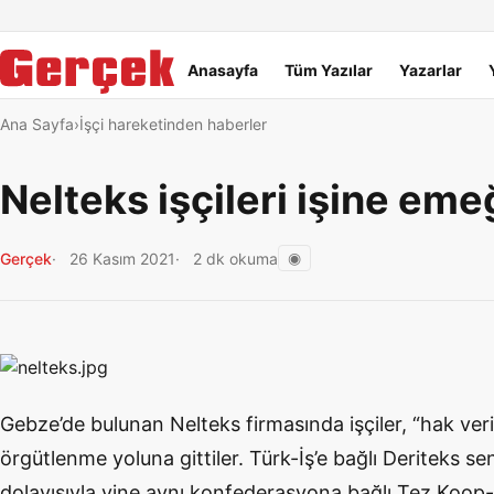
Dil Linkleri
İçeriğe geç
Navigasyonu atla
Ana menü
Anasayfa
Tüm Yazılar
Yazarlar
Ana Sayfa
İşçi hareketinden haberler
Nelteks işçileri işine eme
◉
Gerçek
26 Kasım 2021
2 dk okuma
Gebze’de bulunan Nelteks firmasında işçiler, “hak veri
örgütlenme yoluna gittiler. Türk-İş’e bağlı Deriteks sen
dolayısıyla yine aynı konfederasyona bağlı Tez Koop-İ