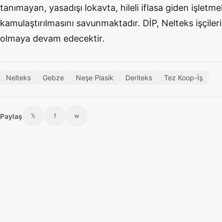
tanımayan, yasadışı lokavta, hileli iflasa giden işletme
kamulaştırılmasını savunmaktadır. DİP, Nelteks işçile
olmaya devam edecektir.
Nelteks
Gebze
Neşe Plasik
Deriteks
Tez Koop-İş
Paylaş
𝕏
f
w