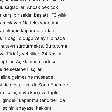
ğu sağladılar. Ancak pek çok
rşı bir saldırı başlattı. “3 yıllık
ri kamçılayan Nelteks yönetimi
 fabrikanın kapanmasından
ks’in bağlı olduğu ve aynı binada
anı tavrı sürdürmekte. Bu tutuma
 ve Türk-İş yetkilileri 24 Kasım
aptılar. Açıklamada sadece
e de seslenen işçiler
 haline gelmesine müsaade
isi de destek verdi. Son dönemde
 Sendikalaşmaya karşı ve toplu
liğindeki kapanma tehditleri de
 işçinin anayasal hakkını