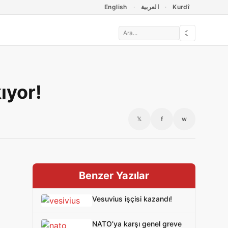
English
العربية
Kurdî
☾
ıyor!
𝕏
f
w
Benzer Yazılar
Vesuvius işçisi kazandı!
NATO’ya karşı genel greve