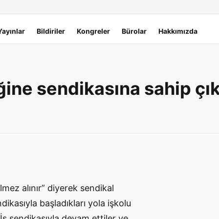
Yayınlar
Bildiriler
Kongreler
Bürolar
Hakkımızda
ğine sendikasına sahip çık
lmez alınır” diyerek sendikal
dikasıyla başladıkları yola işkolu
ş sendikasıyla devam ettiler ve