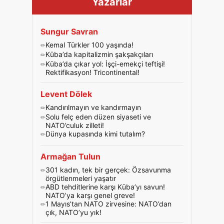
Yazarlar
Sungur Savran
Kemal Türkler 100 yaşında!
Küba’da kapitalizmin şakşakçıları
Küba’da çıkar yol: İşçi-emekçi teftişi!
Rektifikasyon! Tricontinental!
Levent Dölek
Kandırılmayın ve kandırmayın
Solu felç eden düzen siyaseti ve
NATO’culuk zilleti!
Dünya kupasında kimi tutalım?
Armağan Tulun
301 kadın, tek bir gerçek: Özsavunma
örgütlenmeleri yaşatır
ABD tehditlerine karşı Küba’yı savun!
NATO’ya karşı genel greve!
1 Mayıs’tan NATO zirvesine: NATO’dan
çık, NATO’yu yık!