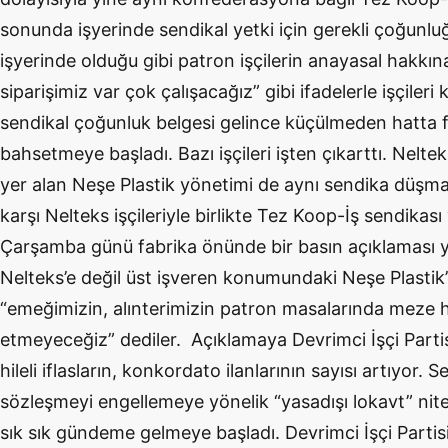
sonunda işyerinde sendikal yetki için gerekli çoğunlu
işyerinde olduğu gibi patron işçilerin anayasal hakkına ka
siparişimiz var çok çalışacağız” gibi ifadelerle işçile
sendikal çoğunluk belgesi gelince küçülmeden hatta
bahsetmeye başladı. Bazı işçileri işten çıkarttı. Nelte
yer alan Neşe Plastik yönetimi de aynı sendika düşm
karşı Nelteks işçileriyle birlikte Tez Koop-İş sendikası
Çarşamba günü fabrika önünde bir basın açıklaması y
Nelteks’e değil üst işveren konumundaki Neşe Plastik’
“emeğimizin, alınterimizin patron masalarında meze
etmeyeceğiz” dediler. Açıklamaya Devrimci İşçi Part
hileli iflasların, konkordato ilanlarının sayısı artıyor.
sözleşmeyi engellemeye yönelik “yasadışı lokavt” nite
sık sık gündeme gelmeye başladı. Devrimci İşçi Partisi