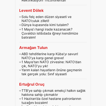
Rektifikasyon! Tricontinental!
Levent Dölek
Solu felç eden düzen siyaseti ve
NATO’culuk zilleti!
Dünya kupasında kimi tutalım?
1 Mayıs’ı hangi irade kazanacak?
Çuvaldızı istibdada iğneyi kendimize
batıralım!
Armağan Tulun
ABD tehditlerine karşı Küba’yı savun!
NATO’ya karşı genel greve!
1 Mayıs’tan NATO zirvesine: NATO’dan
çık, NATO’yu yık!
Yarım kalan hayatların önüne geçmenin
tek gerçek yolu: Sınıf siyaseti
Ertuğrul Oruç
TTB’ye sahip çıkmak emekçi halkın sağlık
hakkına sahip çıkmaktır
1 Haziran’da özel hastane patronlarının
tuzağını bozalım!