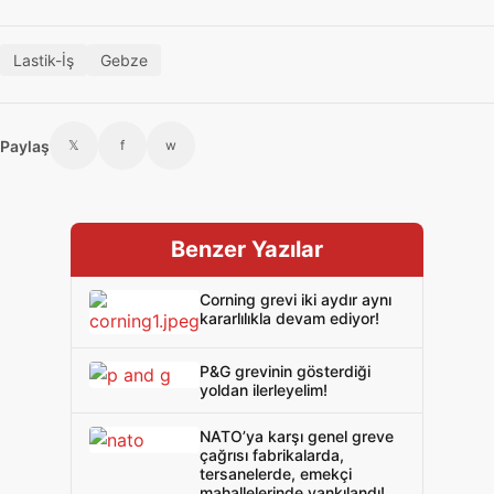
Lastik-İş
Gebze
Paylaş
𝕏
f
w
Benzer Yazılar
Corning grevi iki aydır aynı
kararlılıkla devam ediyor!
P&G grevinin gösterdiği
yoldan ilerleyelim!
NATO’ya karşı genel greve
çağrısı fabrikalarda,
tersanelerde, emekçi
mahallelerinde yankılandı!