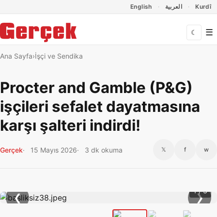
Dil Linkleri
İçeriğe geç
Navigasyonu atla
English
العربية
Kurdî
☰
☾
Ana Sayfa
İşçi ve Sendika
Procter and Gamble (P&G)
işçileri sefalet dayatmasına
karşı şalteri indirdi!
Gerçek
15 Mayıs 2026
3 dk okuma
𝕏
f
w
1 / 3
❮
❯