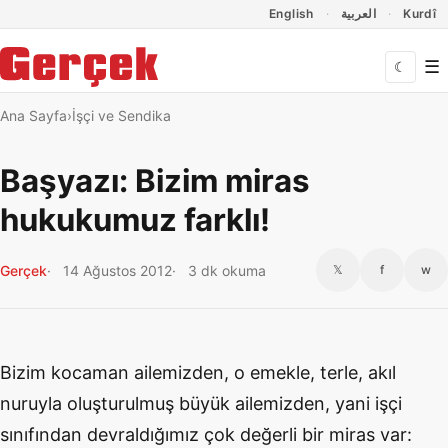
Dil Linkleri
İçeriğe geç
Navigasyonu atla
English
العربية
Kurdî
☰
☾
Ana Sayfa
İşçi ve Sendika
Başyazı: Bizim miras
hukukumuz farklı!
Gerçek
14 Ağustos 2012
3 dk okuma
𝕏
f
w
Bizim kocaman ailemizden, o emekle, terle, akıl
nuruyla oluşturulmuş büyük ailemizden, yani işçi
sınıfından devraldığımız çok değerli bir miras var: