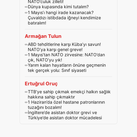
NATO’culuk zilleti!
Dünya kupasında kimi tutalım?
1 Mayıs’ı hangi irade kazanacak?
Çuvaldızı istibdada iğneyi kendimize
batıralım!
Armağan Tulun
ABD tehditlerine karşı Küba’yı savun!
NATO’ya karşı genel greve!
1 Mayıs’tan NATO zirvesine: NATO’dan
çık, NATO’yu yık!
Yarım kalan hayatların önüne geçmenin
tek gerçek yolu: Sınıf siyaseti
Ertuğrul Oruç
TTB’ye sahip çıkmak emekçi halkın sağlık
hakkına sahip çıkmaktır
1 Haziran’da özel hastane patronlarının
tuzağını bozalım!
İngiltere’de asistan doktor grevi ve
Türkiye’de asistan doktor mücadelesi