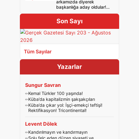
arkamızda diyerek
başkanlığa aday oldular!
İşçi çıkartmada patronla
işbirliğini itiraf ettiler!
Son Sayı
Tüm Sayılar
Yazarlar
Sungur Savran
Kemal Türkler 100 yaşında!
Küba’da kapitalizmin şakşakçıları
Küba’da çıkar yol: İşçi-emekçi teftişi!
Rektifikasyon! Tricontinental!
Levent Dölek
Kandırılmayın ve kandırmayın
Solu felç eden düzen siyaseti ve