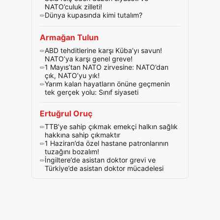
NATO’culuk zilleti!
Dünya kupasında kimi tutalım?
Armağan Tulun
ABD tehditlerine karşı Küba’yı savun!
NATO’ya karşı genel greve!
1 Mayıs’tan NATO zirvesine: NATO’dan
çık, NATO’yu yık!
Yarım kalan hayatların önüne geçmenin
tek gerçek yolu: Sınıf siyaseti
Ertuğrul Oruç
TTB’ye sahip çıkmak emekçi halkın sağlık
hakkına sahip çıkmaktır
1 Haziran’da özel hastane patronlarının
tuzağını bozalım!
İngiltere’de asistan doktor grevi ve
Türkiye’de asistan doktor mücadelesi