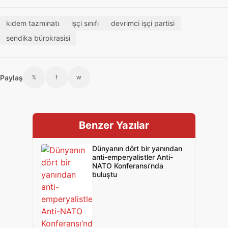
kıdem tazminatı
işçi sınıfı
devrimci işçi partisi
sendika bürokrasisi
Paylaş
𝕏
f
w
Benzer Yazılar
Dünyanın dört bir yanından
anti-emperyalistler Anti-
NATO Konferansı’nda
buluştu