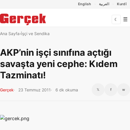
Dil Linkleri
İçeriğe geç
Navigasyonu atla
English
العربية
Kurdî
☰
☾
Ana Sayfa
İşçi ve Sendika
AKP’nin işçi sınıfına açtığı
savaşta yeni cephe: Kıdem
Tazminatı!
Gerçek
23 Temmuz 2011
6 dk okuma
𝕏
f
w