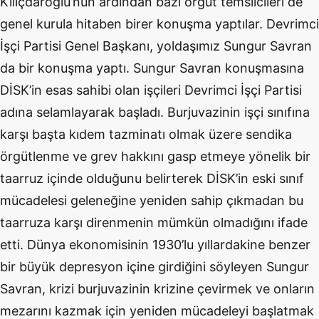
Kılıçdaroğlu’nun ardından bazı örgüt temsilcileri de
genel kurula hitaben birer konuşma yaptılar. Devrimci
İşçi Partisi Genel Başkanı, yoldaşımız Sungur Savran
da bir konuşma yaptı. Sungur Savran konuşmasına
DİSK’in esas sahibi olan işçileri Devrimci İşçi Partisi
adına selamlayarak başladı. Burjuvazinin işçi sınıfına
karşı başta kıdem tazminatı olmak üzere sendika
örgütlenme ve grev hakkını gasp etmeye yönelik bir
taarruz içinde olduğunu belirterek DİSK’in eski sınıf
mücadelesi geleneğine yeniden sahip çıkmadan bu
taarruza karşı direnmenin mümkün olmadığını ifade
etti. Dünya ekonomisinin 1930’lu yıllardakine benzer
bir büyük depresyon içine girdiğini söyleyen Sungur
Savran, krizi burjuvazinin krizine çevirmek ve onların
mezarını kazmak için yeniden mücadeleyi başlatmak