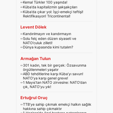
Kemal Türkler 100 yaşında!
Küba’da kapitalizmin şakşakçıları
Küba’da çıkar yol: İşçi-emekçi teftişi!
Rektifikasyon! Tricontinental!
Levent Dölek
Kandırılmayın ve kandırmayın
Solu felç eden düzen siyaseti ve
NATO’culuk zilleti!
Dünya kupasında kimi tutalım?
Armağan Tulun
301 kadın, tek bir gerçek: Özsavunma
örgütlenmeleri yaşatır
ABD tehditlerine karşı Küba’yı savun!
NATO’ya karşı genel greve!
1 Mayıs’tan NATO zirvesine: NATO’dan
çık, NATO’yu yık!
Ertuğrul Oruç
TTB’ye sahip çıkmak emekçi halkın sağlık
hakkına sahip çıkmaktır
1 Haziran’da özel hastane patronlarının