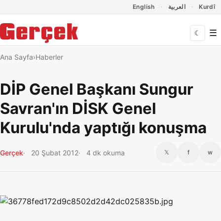
Dil Linkleri
İçeriğe geç
Navigasyonu atla
English
العربية
Kurdî
☰
☾
Ana Sayfa
Haberler
DİP Genel Başkanı Sungur
Savran'ın DİSK Genel
Kurulu'nda yaptığı konuşma
Gerçek
20 Şubat 2012
4 dk okuma
𝕏
f
w