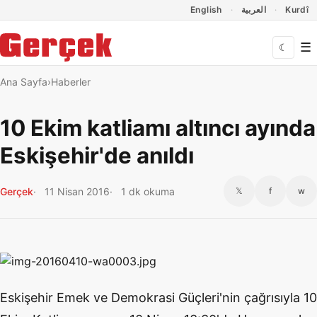
Dil Linkleri
İçeriğe geç
Navigasyonu atla
English
العربية
Kurdî
☰
☾
Ana Sayfa
Haberler
10 Ekim katliamı altıncı ayında
Eskişehir'de anıldı
Gerçek
11 Nisan 2016
1 dk okuma
𝕏
f
w
Eskişehir Emek ve Demokrasi Güçleri'nin çağrısıyla 10