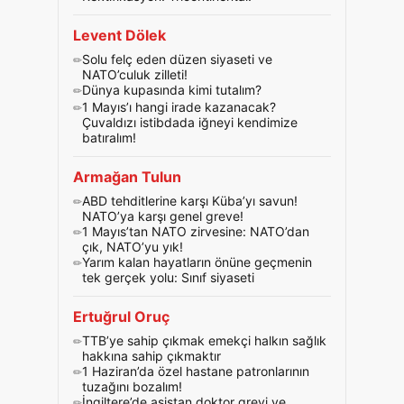
Levent Dölek
Solu felç eden düzen siyaseti ve
NATO’culuk zilleti!
Dünya kupasında kimi tutalım?
1 Mayıs’ı hangi irade kazanacak?
Çuvaldızı istibdada iğneyi kendimize
batıralım!
Armağan Tulun
ABD tehditlerine karşı Küba’yı savun!
NATO’ya karşı genel greve!
1 Mayıs’tan NATO zirvesine: NATO’dan
çık, NATO’yu yık!
Yarım kalan hayatların önüne geçmenin
tek gerçek yolu: Sınıf siyaseti
Ertuğrul Oruç
TTB’ye sahip çıkmak emekçi halkın sağlık
hakkına sahip çıkmaktır
1 Haziran’da özel hastane patronlarının
tuzağını bozalım!
İngiltere’de asistan doktor grevi ve