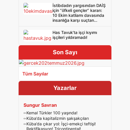
İstibdadın yargısından DAİŞ
için “öfkeli gençler” kararı:
10 Ekim katliamı davasında
insanlığa karşı suçtan
beraat çıktı!
Has Tavuk’ta işçi kıyımı
işçileri yıldıramadı!
Son Sayı
Tüm Sayılar
Yazarlar
Sungur Savran
Kemal Türkler 100 yaşında!
Küba’da kapitalizmin şakşakçıları
Küba’da çıkar yol: İşçi-emekçi teftişi!
Rektifikasyon! Tricontinental!