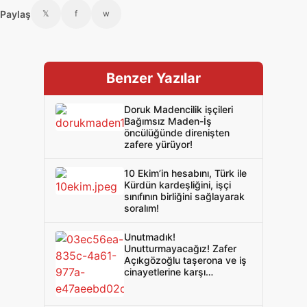
Paylaş
𝕏
f
w
Benzer Yazılar
Doruk Madencilik işçileri
Bağımsız Maden-İş
öncülüğünde direnişten
zafere yürüyor!
10 Ekim’in hesabını, Türk ile
Kürdün kardeşliğini, işçi
sınıfının birliğini sağlayarak
soralım!
Unutmadık!
Unutturmayacağız! Zafer
Açıkgözoğlu taşerona ve iş
cinayetlerine karşı
mücadelede yaşıyor!