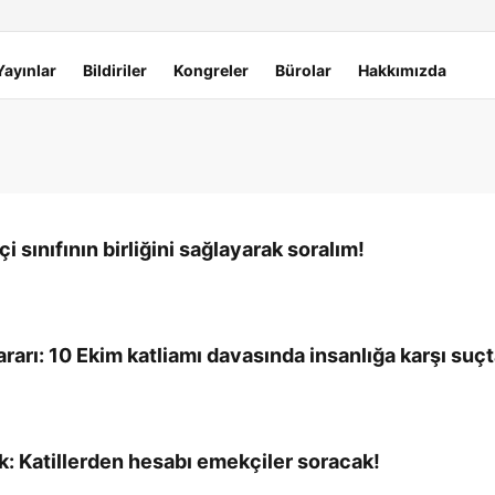
Yayınlar
Bildiriler
Kongreler
Bürolar
Hakkımızda
çi sınıfının birliğini sağlayarak soralım!
ararı: 10 Ekim katliamı davasında insanlığa karşı suçt
ık: Katillerden hesabı emekçiler soracak!