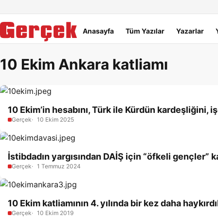
Dil Linkleri
İçeriğe geç
Navigasyonu atla
Ana menü
Anasayfa
Tüm Yazılar
Yazarlar
10 Ekim Ankara katliamı
10 Ekim’in hesabını, Türk ile Kürdün kardeşliğini, iş
Gerçek
10 Ekim 2025
İstibdadın yargısından DAİŞ için “öfkeli gençler” k
Gerçek
1 Temmuz 2024
10 Ekim katliamının 4. yılında bir kez daha haykırd
Gerçek
10 Ekim 2019