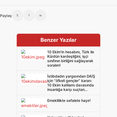
Paylaş
𝕏
f
w
Benzer Yazılar
10 Ekim’in hesabını, Türk ile
Kürdün kardeşliğini, işçi
sınıfının birliğini sağlayarak
soralım!
İstibdadın yargısından DAİŞ
için “öfkeli gençler” kararı:
10 Ekim katliamı davasında
insanlığa karşı suçtan
beraat çıktı!
Emeklilikte sefalete hayır!