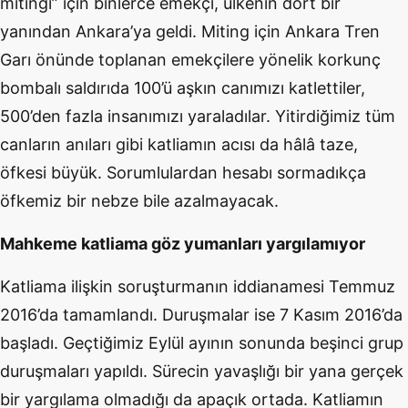
mitingi” için binlerce emekçi, ülkenin dört bir
yanından Ankara’ya geldi. Miting için Ankara Tren
Garı önünde toplanan emekçilere yönelik korkunç
bombalı saldırıda 100’ü aşkın canımızı katlettiler,
500’den fazla insanımızı yaraladılar. Yitirdiğimiz tüm
canların anıları gibi katliamın acısı da hâlâ taze,
öfkesi büyük. Sorumlulardan hesabı sormadıkça
öfkemiz bir nebze bile azalmayacak.
Mahkeme katliama göz yumanları yargılamıyor
Katliama ilişkin soruşturmanın iddianamesi Temmuz
2016’da tamamlandı. Duruşmalar ise 7 Kasım 2016’da
başladı. Geçtiğimiz Eylül ayının sonunda beşinci grup
duruşmaları yapıldı. Sürecin yavaşlığı bir yana gerçek
bir yargılama olmadığı da apaçık ortada. Katliamın