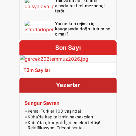
Yalova’da adli kontrol
altında tekfirci-mezhepçi
terör
Yarı askerî rejimin iç
kavgasında doğru tutum ne
olmalı?
Son Sayı
Tüm Sayılar
Yazarlar
Sungur Savran
Kemal Türkler 100 yaşında!
Küba’da kapitalizmin şakşakçıları
Küba’da çıkar yol: İşçi-emekçi teftişi!
Rektifikasyon! Tricontinental!