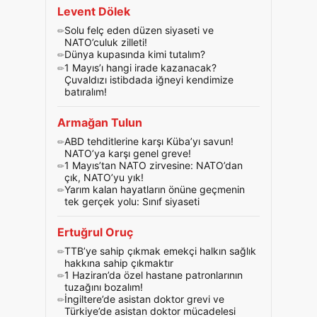
Levent Dölek
Solu felç eden düzen siyaseti ve
NATO’culuk zilleti!
Dünya kupasında kimi tutalım?
1 Mayıs’ı hangi irade kazanacak?
Çuvaldızı istibdada iğneyi kendimize
batıralım!
Armağan Tulun
ABD tehditlerine karşı Küba’yı savun!
NATO’ya karşı genel greve!
1 Mayıs’tan NATO zirvesine: NATO’dan
çık, NATO’yu yık!
Yarım kalan hayatların önüne geçmenin
tek gerçek yolu: Sınıf siyaseti
Ertuğrul Oruç
TTB’ye sahip çıkmak emekçi halkın sağlık
hakkına sahip çıkmaktır
1 Haziran’da özel hastane patronlarının
tuzağını bozalım!
İngiltere’de asistan doktor grevi ve
Türkiye’de asistan doktor mücadelesi