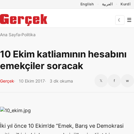
Dil Linkleri
İçeriğe geç
Navigasyonu atla
English
العربية
Kurdî
☰
☾
Ana Sayfa
Politika
10 Ekim katliamının hesabını
emekçiler soracak
Gerçek
10 Ekim 2017
3 dk okuma
𝕏
f
w
İki yıl önce 10 Ekim’de “Emek, Barış ve Demokrasi