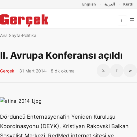
Dil Linkleri
İçeriğe geç
Navigasyonu atla
English
العربية
Kurdî
☰
☾
Ana Sayfa
Politika
II. Avrupa Konferansı açıldı
Gerçek
31 Mart 2014
8 dk okuma
𝕏
f
w
Dördüncü Enternasyonal’in Yeniden Kuruluşu
Koordinasyonu (DEYK), Kristiyan Rakovski Balkan
Sosyalist Merkezi, RedMed internet sitesi ve