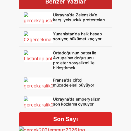
Benzer Yazılar
Ukrayna’da Zelenskiy’e
karşı yolsuzluk protestoları
Yunanistan’da halk hesap
soruyor, hükümet kaçıyor!
Ortadoğu’nun batısı ile
Avrupa’nın doğusunu
proleter sosyalizmi ile
birleştirmek
Fransa’da çiftçi
mücadeleleri büyüyor
Ukrayna’da emperyalizm
son kozlarını oynuyor
Son Sayı