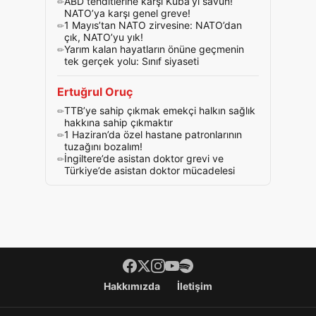
ABD tehditlerine karşı Küba’yı savun!
NATO’ya karşı genel greve!
1 Mayıs’tan NATO zirvesine: NATO’dan
çık, NATO’yu yık!
Yarım kalan hayatların önüne geçmenin
tek gerçek yolu: Sınıf siyaseti
Ertuğrul Oruç
TTB’ye sahip çıkmak emekçi halkın sağlık
hakkına sahip çıkmaktır
1 Haziran’da özel hastane patronlarının
tuzağını bozalım!
İngiltere’de asistan doktor grevi ve
Türkiye’de asistan doktor mücadelesi
Footer menü
Hakkımızda
İletişim