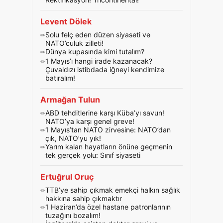
Levent Dölek
Solu felç eden düzen siyaseti ve
NATO’culuk zilleti!
Dünya kupasında kimi tutalım?
1 Mayıs’ı hangi irade kazanacak?
Çuvaldızı istibdada iğneyi kendimize
batıralım!
Armağan Tulun
ABD tehditlerine karşı Küba’yı savun!
NATO’ya karşı genel greve!
1 Mayıs’tan NATO zirvesine: NATO’dan
çık, NATO’yu yık!
Yarım kalan hayatların önüne geçmenin
tek gerçek yolu: Sınıf siyaseti
Ertuğrul Oruç
TTB’ye sahip çıkmak emekçi halkın sağlık
hakkına sahip çıkmaktır
1 Haziran’da özel hastane patronlarının
tuzağını bozalım!