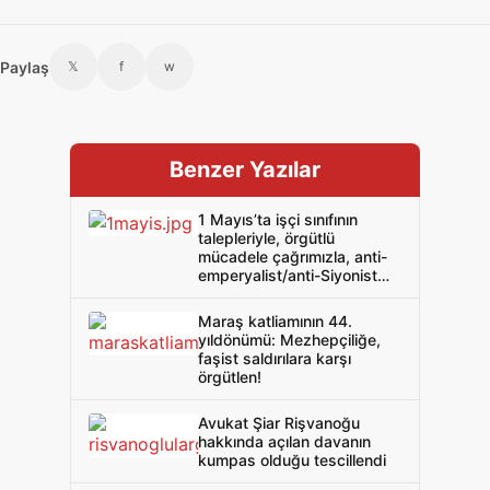
Paylaş
𝕏
f
w
Benzer Yazılar
1 Mayıs’ta işçi sınıfının
talepleriyle, örgütlü
mücadele çağrımızla, anti-
emperyalist/anti-Siyonist
sloganlarımızla
meydanlardaydık!
Maraş katliamının 44.
yıldönümü: Mezhepçiliğe,
faşist saldırılara karşı
örgütlen!
Avukat Şiar Rişvanoğu
hakkında açılan davanın
kumpas olduğu tescillendi