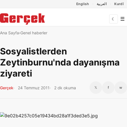
Dil Linkleri
İçeriğe geç
Navigasyonu atla
English
العربية
Kurdî
☰
☾
Ana Sayfa
Genel haberler
Sosyalistlerden
Zeytinburnu'nda dayanışma
ziyareti
Gerçek
24 Temmuz 2011
2 dk okuma
𝕏
f
w