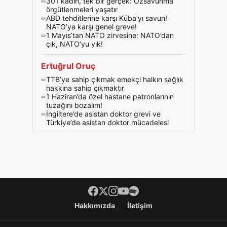
301 kadın, tek bir gerçek: Özsavunma
örgütlenmeleri yaşatır
ABD tehditlerine karşı Küba’yı savun!
NATO’ya karşı genel greve!
1 Mayıs’tan NATO zirvesine: NATO’dan
çık, NATO’yu yık!
Ertuğrul Oruç
TTB’ye sahip çıkmak emekçi halkın sağlık
hakkına sahip çıkmaktır
1 Haziran’da özel hastane patronlarının
tuzağını bozalım!
İngiltere’de asistan doktor grevi ve
Türkiye’de asistan doktor mücadelesi
Footer menü
Hakkımızda
İletişim