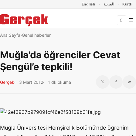
Dil Linkleri
İçeriğe geç
Navigasyonu atla
English
العربية
Kurdî
☰
☾
Ana Sayfa
Genel haberler
Muğla’da öğrenciler Cevat
Şengül’e tepkili!
Gerçek
3 Mart 2012
1 dk okuma
𝕏
f
w
Muğla Üniversitesi Hemşirelik Bölümü’nde öğrenim