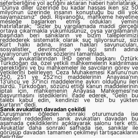
seferberliğine yol açtığını aktaran haberi hatırlatarak,
“Dünya diller üzerinde bu kadar hassas iken siz 50
milyonun üzerinde insanın konuştuğu bu dili yok
sayamazsınız” dedi. Rişvanoğlu, mahkeme heyetine
mesleğe başlarken etmiş oldukları yemini
hatırlatarak; “Sizler bu yargılamada maddi gerçeği
ortaya çıkarmakla yükümlüsünüz, oysa yargılamanın
başından beri sanıkların ve bizim taleplerimizi
reddederek sistematik olarak suç işliyorsunuz, sizi
Kürt halkı adına, insan hakları savunucuları,
sosyalistler, devrimciler ve işçi sınıfı adına
uyarıyorum” diyerek sözlerini tamamladı.
Sanık avukatlarından İHD genel başkanı Öztürk
Türkdoğan da, özel yetkili mahkemelerin kaldırılması
gerektiğini ve bu mahkemeler ile savcıların görev ve
yetkilerini belirleyen Ceza Muhakemesi Kanunu'nun
250, 251 ve 252'nci maddelerinin Anayasa'nın
13'üncü ve 37'inci maddelerine aykırı olduğunu ileri
sürdü. Türkdoğan, sözünü ettiği kanun maddelerinin
iptali için, mahkemenin Anayasa Mahkemesi'ne
başvurmasını istediklerini ifade ederek, "Gelin bu
talebi kabul edin, kendinizi ve bizi bu yükten
kurtarın" dedi.
Sanık avukatları davadan çekildi
Duruşmanın öğleden sonraki oturumunda ise
talepleri reddedilen sanık avukatları davadan bu
aşamada çekildiklerini açıklayarak salonu terk etti.
Avukatlar daha sonraki safhada ise, sanıklar ile
görüşüp davadan tamamen çekilmeyi tartışacaklarını
belirttiler.