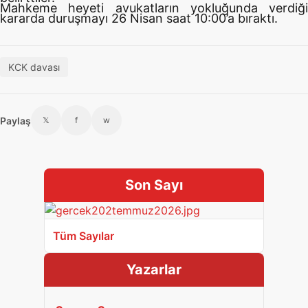
Mahkeme heyeti avukatların yokluğunda verdiği
kararda duruşmayı 26 Nisan saat 10:00’a bıraktı.
KCK davası
Paylaş
𝕏
f
w
Son Sayı
Tüm Sayılar
Yazarlar