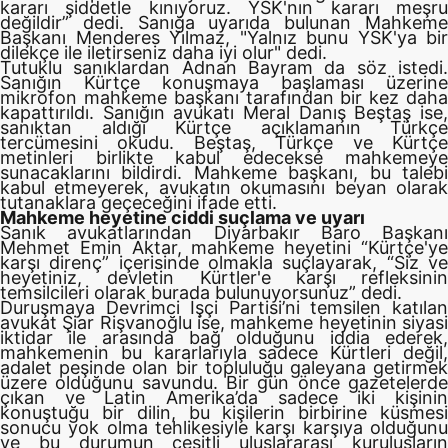
kararı şiddetle kınıyoruz. YSK'nın kararı meşru
değildir”
dedi. Sanığa uyarıda bulunan Mahkem
Başkanı Menderes Yılmaz, "Yalnız bunu YSK'ya bir
dilekçe ile iletirseniz daha iyi olur" dedi.
Tutuklu sanıklardan Adnan Bayram da söz istedi.
Sanığın Kürtçe konuşmaya başlaması üzerine
mikrofon mahkeme başkanı tarafından bir kez daha
kapattırıldı. Sanığın avukatı Meral Danış Beştaş ise,
sanıktan aldığı Kürtçe açıklamanın Türkçe
tercümesini okudu. Beştaş, Türkçe ve Kürtçe
metinleri birlikte kabul edecekse mahkemeye
sunacaklarını bildirdi. Mahkeme başkanı, bu talebi
kabul etmeyerek, avukatın okumasını beyan olarak
tutanaklara geçeceğini ifade etti.
Mahkeme heyetine ciddi suçlama ve uyarı
Sanık avukatlarından Diyarbakır Baro Başkanı
Mehmet Emin Aktar, mahkeme heyetini “Kürtçe'ye
karşı direnç” içerisinde olmakla suçlayarak, “Siz ve
heyetiniz, devletin Kürtler'e karşı refleksinin
temsilcileri olarak burada bulunuyorsunuz” dedi.
Duruşmaya Devrimci İşçi Partisi’ni temsilen katılan
avukat Şiar Rişvanoğlu ise, mahkeme heyetinin siyasi
iktidar ile arasında bağ olduğunu iddia ederek,
mahkemenin bu kararlarıyla sadece Kürtleri değil,
adalet peşinde olan bir topluluğu galeyana getirmek
üzere olduğunu savundu. Bir gün önce gazetelerde
çıkan ve Latin Amerika’da sadece iki kişinin
konuştuğu bir dilin, bu kişilerin birbirine küsmesi
sonucu yok olma tehlikesiyle karşı karşıya olduğunu
ve bu durumun çeşitli uluslararası kuruluşların