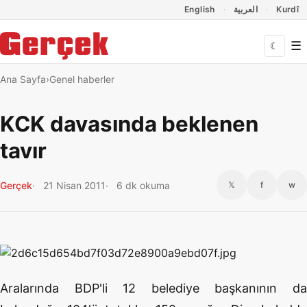
Dil Linkleri
İçeriğe geç
Navigasyonu atla
English
العربية
Kurdî
☰
☾
Ana Sayfa
Genel haberler
KCK davasında beklenen
tavır
Gerçek
21 Nisan 2011
6 dk okuma
𝕏
f
w
Aralarında BDP'li 12 belediye başkanının da