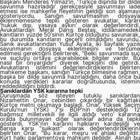
Başkanı Menderes Yılmaz’ın, 'Türkçe dışında bir dilde
savunma hazırladığı' gerekçesiyle savunmayı iade
etmesi ise mahkeme heyetinin geldiği son aşamayı
gösteriyordu. Sanığın savunmasının dosyaya
eklenmemesine tepki gösteren avukatlar, kararı
'hukuk dışı, yasaya aykırı' olarak değerlendirdi.
Avukatlardan Meral Danış Beştaş, iddianamedeki
kanıtların yüzde 50'sinin Kürtçe olduğunu savunarak,
bu durumda kanıtların geçerli olmadığını savundu.
Sanık avukatlarından Yusuf Ayata, iki sayfalık yazılı
savunmanın dosyaya eklenmesini ve tercüme
edilmesi gerektiğini belirterek, "Belki savunmada suç
ve suçluyu ortaya çıkarabilecek bilgiler vardır. Bu
nasıl bir önyargıdır" diyerek tepkisini dile getirdi.
Avukatların istemini değerlendirdiklerini belirten
mahkeme başkanı, sanığın Türkçe bilmesine rağmen,
başka bir dilde savunma hazırladığını, daha önce bu
konuda verdikleri kararlar doğrultusunda, istemin
reddedildiğini bildirdi.
Sanıklardan YSK kararına tepki
Duruşmada söz isteyen tutuklu sanıklardan
Nizamettin Onar, cebinden çıkardığı bir kağıttaki
Kürtçe metni okumaya başladı. Onar, Yüksek Seçim
Kurulu'nun (YSK) 7'si BDP'nin desteklediği 12
bağımsız milletvekili ile ilgili aldığı 'veto' kararına
orada bulunmayan diğer sanıklar adına da tepki
gösterdi. YSK'nın kararını halkların kardeşliği ve
barışa karşı “suikast” olarak değerlendirdiklerini
belirten Onar, “Bu karar, meşru ve ahlaki değildir.
Kürt halkı parlamentoya mahkum değildir. Alınan bu