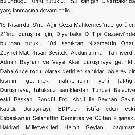
bulunduğu 104'ü tutuklu, 152 sanığın Diyarbakır'da
yargılanmasına devam edildi.
19 Nisan’da, 6'ncı Ağır Ceza Mahkemesi'nde görülen
21'inci duruşma için, Diyarbakır D Tipi Cezaevi'nde
bulunan tutuklu 104 sanıktan Nizamettin Onar,
Zeynel Mat, İhsan Sevitek, Abdurrahman Tanrıverdi,
Adnan Bayram ve Veysi Akar duruşmaya getirildi.
Daha önce toplu olarak getirilen sanıkları bölerek bir
kısmını getirmek mahkemenin yeni taktiği.
Duruşmaya, tutuksuz sanıklardan Tunceli Belediye
eski Başkanı Songül Erol Abdil ile Beyhan Sakin
katıldı. Duruşmayı, BDP'den istifa eden eski
Eşbaşkanlar Selahattin Demirtaş ve Gültan Kışanak,
Hakkari Milletvekilleri Hamit Geylani, bağımsız