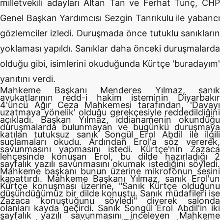
milletvekili adayları Altan Tan ve Ferhat Tunç, CHP
Genel Başkan Yardımcısı Sezgin Tanrıkulu ile yabancı
gözlemciler izledi. Duruşmada önce tutuklu sanıkların
yoklaması yapıldı. Sanıklar daha önceki duruşmalarda
olduğu gibi, isimlerini okuduğunda Kürtçe 'buradayım'
yanıtını verdi.
Mahkeme Başkanı Menderes Yılmaz, sanık
avukatlarının redd-i hakim isteminin Diyarbakır
4'üncü Ağır Ceza Mahkemesi tarafından, 'Davayı
uzatmaya yönelik' olduğu gerekçesiyle reddedildiğini
açıkladı. Başkan Yılmaz, iddianamenin okunduğu
duruşmalarda bulunmayan ve bugünkü duruşmaya
katılan tutuksuz sanık Songül Erol Abdil ile ilgili
suçlamaları okudu. Ardından Erol'a söz vererek,
savunmasını yapmasını istedi. Kürtçe'nin Zazaca
lehçesinde konuşan Erol, bu dilde hazırladığı 2
sayfalık yazılı savunmasını okumak istediğini söyledi.
Mahkeme başkanı bunun üzerine mikrofonun sesini
kapattırdı. Mahkeme Başkanı Yılmaz, sanık Erol'un
Kürtçe konuşması üzerine, "Sanık Kürtçe olduğunu
düşündüğümüz bir dilde konuştu. Sanık müdafileri ise
Zazaca konuştuğunu söyledi" diyerek salonda
olanları kayda geçirdi. Sanık Songül Erol Abdil'in iki
sayfalık yazılı savunmasını inceleyen Mahkeme