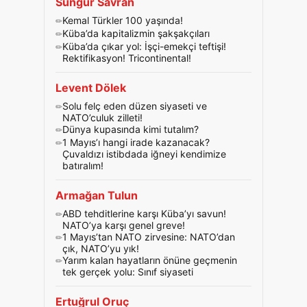
Sungur Savran
Kemal Türkler 100 yaşında!
Küba’da kapitalizmin şakşakçıları
Küba’da çıkar yol: İşçi-emekçi teftişi!
Rektifikasyon! Tricontinental!
Levent Dölek
Solu felç eden düzen siyaseti ve
NATO’culuk zilleti!
Dünya kupasında kimi tutalım?
1 Mayıs’ı hangi irade kazanacak?
Çuvaldızı istibdada iğneyi kendimize
batıralım!
Armağan Tulun
ABD tehditlerine karşı Küba’yı savun!
NATO’ya karşı genel greve!
1 Mayıs’tan NATO zirvesine: NATO’dan
çık, NATO’yu yık!
Yarım kalan hayatların önüne geçmenin
tek gerçek yolu: Sınıf siyaseti
Ertuğrul Oruç