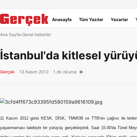
Dil Linkleri
İçeriğe geç
Navigasyonu atla
Ana menü
Anasayfa
Tüm Yazılar
Yazarlar
Ana Sayfa
Genel haberler
İstanbul'da kitlesel yürü
◉
Gerçek
13 Kasım 2012
1 dk okuma
11 Kasım 2012 günü KESK, DİSK, TMMOB ve TTB'nin çağrısı ile binlerce k
yaşanmaması talebiyle bir yürüyüş gerçekleştirdi. Saat 15.00'da Tünel M