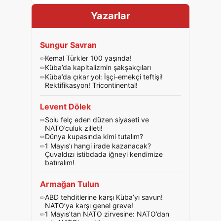
Yazarlar
Sungur Savran
Kemal Türkler 100 yaşında!
Küba’da kapitalizmin şakşakçıları
Küba’da çıkar yol: İşçi-emekçi teftişi!
Rektifikasyon! Tricontinental!
Levent Dölek
Solu felç eden düzen siyaseti ve
NATO’culuk zilleti!
Dünya kupasında kimi tutalım?
1 Mayıs’ı hangi irade kazanacak?
Çuvaldızı istibdada iğneyi kendimize
batıralım!
Armağan Tulun
ABD tehditlerine karşı Küba’yı savun!
NATO’ya karşı genel greve!
1 Mayıs’tan NATO zirvesine: NATO’dan