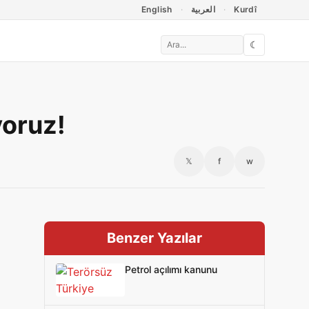
English
العربية
Kurdî
☾
yoruz!
𝕏
f
w
Benzer Yazılar
Petrol açılımı kanunu