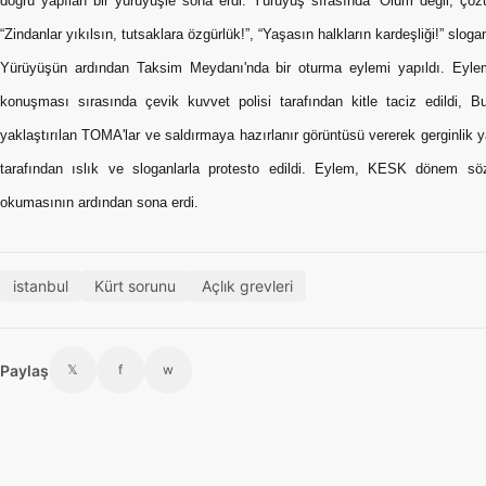
doğru yapılan bir yürüyüşle sona erdi. Yürüyüş sırasında “Ölüm değil, çözüm
“Zindanlar yıkılsın, tutsaklara özgürlük!”, “Yaşasın halkların kardeşliği!” sloganl
Yürüyüşün ardından Taksim Meydanı'nda bir oturma eylemi yapıldı. Eylem
konuşması sırasında çevik kuvvet polisi tarafından kitle taciz edildi, 
yaklaştırılan TOMA'lar ve saldırmaya hazırlanır görüntüsü vererek gerginlik yar
tarafından ıslık ve sloganlarla protesto edildi. Eylem, KESK dönem sö
okumasının ardından sona erdi.
istanbul
Kürt sorunu
Açlık grevleri
Paylaş
𝕏
f
w