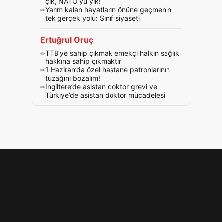
çık, NATO’yu yık!
Yarım kalan hayatların önüne geçmenin
tek gerçek yolu: Sınıf siyaseti
Ertuğrul Oruç
TTB’ye sahip çıkmak emekçi halkın sağlık
hakkına sahip çıkmaktır
1 Haziran’da özel hastane patronlarının
tuzağını bozalım!
İngiltere’de asistan doktor grevi ve
Türkiye’de asistan doktor mücadelesi