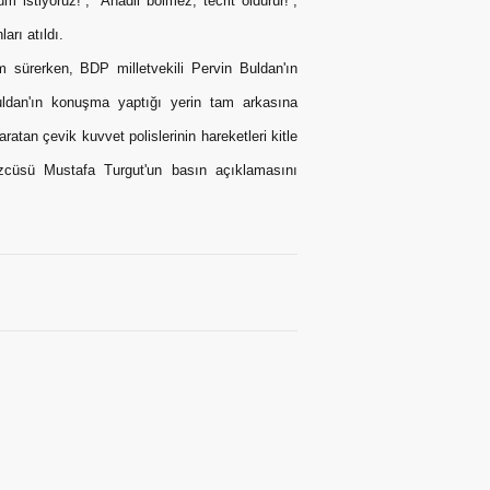
 istiyoruz!”, “Anadil bölmez, tecrit öldürür!”,
arı atıldı.
 sürerken, BDP milletvekili Pervin Buldan'ın
Buldan'ın konuşma yaptığı yerin tam arkasına
atan çevik kuvvet polislerinin hareketleri kitle
zcüsü Mustafa Turgut'un basın açıklamasını