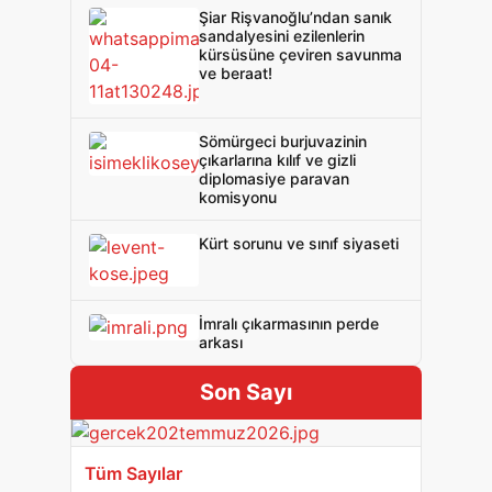
Şiar Rişvanoğlu’ndan sanık
sandalyesini ezilenlerin
kürsüsüne çeviren savunma
ve beraat!
Sömürgeci burjuvazinin
çıkarlarına kılıf ve gizli
diplomasiye paravan
komisyonu
Kürt sorunu ve sınıf siyaseti
İmralı çıkarmasının perde
arkası
Son Sayı
Tüm Sayılar