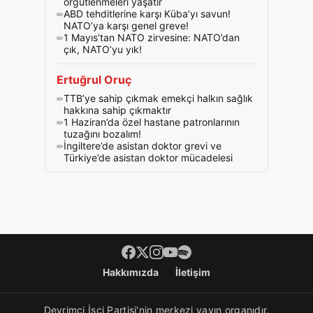
örgütlenmeleri yaşatır
ABD tehditlerine karşı Küba’yı savun!
NATO’ya karşı genel greve!
1 Mayıs’tan NATO zirvesine: NATO’dan
çık, NATO’yu yık!
Ertuğrul Oruç
TTB’ye sahip çıkmak emekçi halkın sağlık
hakkına sahip çıkmaktır
1 Haziran’da özel hastane patronlarının
tuzağını bozalım!
İngiltere’de asistan doktor grevi ve
Türkiye’de asistan doktor mücadelesi
Footer menü
Hakkımızda
İletişim
Devrimci İşçi Partisi'nin merkezi yayın organıdır.