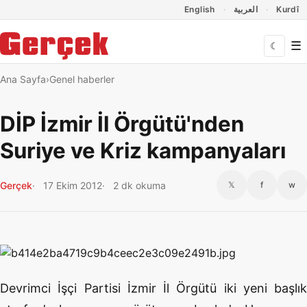
Dil Linkleri
İçeriğe geç
Navigasyonu atla
English
العربية
Kurdî
☰
☾
Ana Sayfa
Genel haberler
DİP İzmir İl Örgütü'nden
Suriye ve Kriz kampanyaları
Gerçek
17 Ekim 2012
2 dk okuma
𝕏
f
w
Devrimci İşçi Partisi İzmir İl Örgütü iki yeni başlık