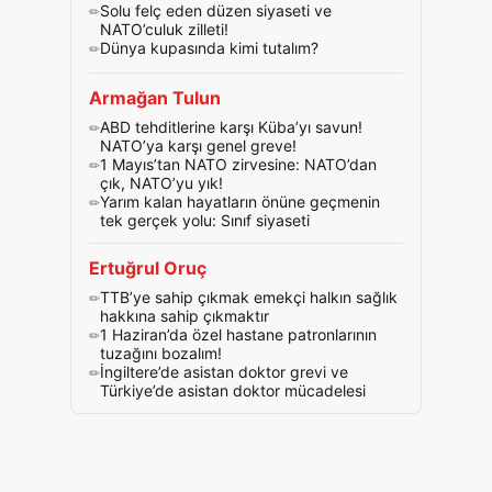
Solu felç eden düzen siyaseti ve
NATO’culuk zilleti!
Dünya kupasında kimi tutalım?
Armağan Tulun
ABD tehditlerine karşı Küba’yı savun!
NATO’ya karşı genel greve!
1 Mayıs’tan NATO zirvesine: NATO’dan
çık, NATO’yu yık!
Yarım kalan hayatların önüne geçmenin
tek gerçek yolu: Sınıf siyaseti
Ertuğrul Oruç
TTB’ye sahip çıkmak emekçi halkın sağlık
hakkına sahip çıkmaktır
1 Haziran’da özel hastane patronlarının
tuzağını bozalım!
İngiltere’de asistan doktor grevi ve
Türkiye’de asistan doktor mücadelesi