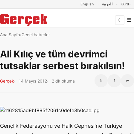
Dil Linkleri
İçeriğe geç
Navigasyonu atla
English
العربية
Kurdî
☰
☾
Ana Sayfa
Genel haberler
Ali Kılıç ve tüm devrimci
tutsaklar serbest bırakılsın!
Gerçek
14 Mayıs 2012
2 dk okuma
𝕏
f
w
Gençlik Federasyonu ve Halk Cephesi'ne Türkiye