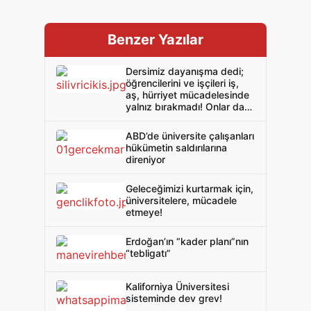
Benzer Yazılar
Dersimiz dayanışma dedi;
öğrencilerini ve işçileri iş,
aş, hürriyet mücadelesinde
yalnız bırakmadı! Onlar da
Levent yoldaşımızı!
Dayanışma dersi, geride
ABD’de üniversite çalışanları
kimseyi bırakmamak için
hükümetin saldırılarına
açık derslerle, sınıf
direniyor
okullarıyla devam ediyor!
Geleceğimizi kurtarmak için,
üniversitelere, mücadele
etmeye!
Erdoğan’ın “kader planı”nın
“tebligatı”
Kaliforniya Üniversitesi
sisteminde dev grev!