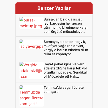
Benzer Yazılar
Bursa’dan bir gıda işçisi:
İşçi kardeşim her geçen
gün mum gibi erimene karşı
seni örgütlü mücadeleye
davet ediyorum!
Sermayeye destek, teşvik,
muafiyet yağdıran devlet,
vergiyle işçinin etinden dilim
dilim et koparıyor
Hayat pahalılığına ve vergi
adaletsizliğine karşı tek yol
örgütlü mücadele: Sendikalı
ol! Mücadele et! Hak
verilmez alınır!
Temmuz’da asgari ücrete
zam şart!