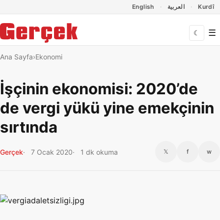
Dil Linkleri
İçeriğe geç
Navigasyonu atla
English
العربية
Kurdî
☰
☾
Ana Sayfa
Ekonomi
İşçinin ekonomisi: 2020’de
de vergi yükü yine emekçinin
sırtında
Gerçek
7 Ocak 2020
1 dk okuma
𝕏
f
w