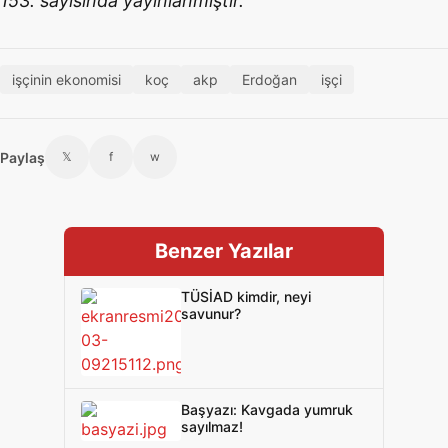
153. sayısında yayınlanmıştır.
işçinin ekonomisi
koç
akp
Erdoğan
işçi
Paylaş
𝕏
f
w
Benzer Yazılar
TÜSİAD kimdir, neyi
savunur?
Başyazı: Kavgada yumruk
sayılmaz!