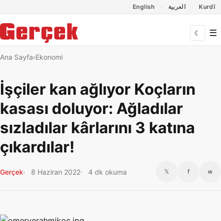
Dil Linkleri
İçeriğe geç
Navigasyonu atla
English
العربية
Kurdî
☰
☾
Ana Sayfa
Ekonomi
İşçiler kan ağlıyor Koçların
kasası doluyor: Ağladılar
sızladılar kârlarını 3 katına
çıkardılar!
Gerçek
8 Haziran 2022
4 dk okuma
𝕏
f
w