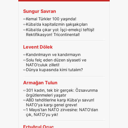
Sungur Savran
Kemal Türkler 100 yaşında!
Küba’da kapitalizmin şakşakçıları
Küba’da çıkar yol: İşçi-emekçi teftişi!
Rektifikasyon! Tricontinental!
Levent Dölek
Kandırılmayın ve kandırmayın
Solu felç eden düzen siyaseti ve
NATO’culuk zilleti!
Dünya kupasında kimi tutalım?
Armağan Tulun
301 kadın, tek bir gerçek: Özsavunma
örgütlenmeleri yaşatır
ABD tehditlerine karşı Küba’yı savun!
NATO’ya karşı genel greve!
1 Mayıs’tan NATO zirvesine: NATO’dan
çık, NATO’yu yık!
Ertuğrul Oruç