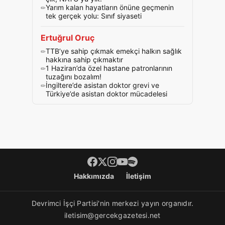
Yarım kalan hayatların önüne geçmenin
tek gerçek yolu: Sınıf siyaseti
Ertuğrul Oruç
TTB’ye sahip çıkmak emekçi halkın sağlık
hakkına sahip çıkmaktır
1 Haziran’da özel hastane patronlarının
tuzağını bozalım!
İngiltere’de asistan doktor grevi ve
Türkiye’de asistan doktor mücadelesi
Footer menü
Hakkımızda
İletişim
Devrimci İşçi Partisi'nin merkezi yayın organıdır.
iletisim@gercekgazetesi.net