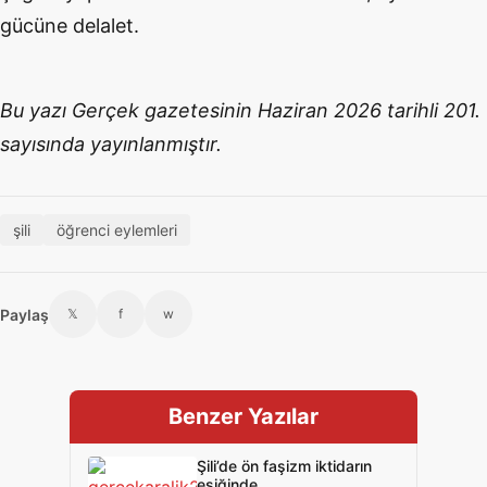
gücüne delalet.
Bu yazı Gerçek gazetesinin Haziran 2026 tarihli 201.
sayısında yayınlanmıştır.
şili
öğrenci eylemleri
Paylaş
𝕏
f
w
Benzer Yazılar
Şili’de ön faşizm iktidarın
eşiğinde