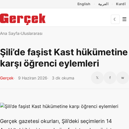
Dil Linkleri
İçeriğe geç
Navigasyonu atla
English
العربية
Kurdî
☰
☾
Ana Sayfa
Uluslararası
Şili’de faşist Kast hükümetine
karşı öğrenci eylemleri
Gerçek
9 Haziran 2026
3 dk okuma
𝕏
f
w
Gerçek gazetesi okurları, Şili’deki seçimlerin 14