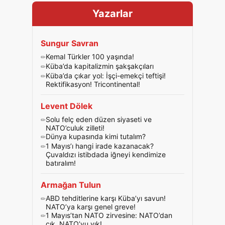
Yazarlar
Sungur Savran
Kemal Türkler 100 yaşında!
Küba’da kapitalizmin şakşakçıları
Küba’da çıkar yol: İşçi-emekçi teftişi!
Rektifikasyon! Tricontinental!
Levent Dölek
Solu felç eden düzen siyaseti ve
NATO’culuk zilleti!
Dünya kupasında kimi tutalım?
1 Mayıs’ı hangi irade kazanacak?
Çuvaldızı istibdada iğneyi kendimize
batıralım!
Armağan Tulun
ABD tehditlerine karşı Küba’yı savun!
NATO’ya karşı genel greve!
1 Mayıs’tan NATO zirvesine: NATO’dan
çık, NATO’yu yık!