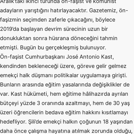
Aralık’taki ikinci turunda ön-faşist ve komünist
adayların yarıştığını hatırlayacaktır. Gazetemiz, ön-
faşizmin seçimden zaferle çıkacağını, böylece
2019’da başlayan devrim sürecinin uzun bir
donukluktan sonra hüsrana döneceğini tahmin
etmişti. Bugün bu gerçekleşmiş bulunuyor.
Ön-faşist Cumhurbaşkanı José Antonio Kast,
kendinden bekleneceği üzere, göreve gelir gelmez
emekçi halk düşmanı politikalar uygulamaya girişti.
Bunların arasında eğitim yasalarında değişiklikler de
var. Kast hükümeti, hem eğitime hâlihazırda ayrılan
bütçeyi yüzde 3 oranında azaltmayı, hem de 30 yaş
üzeri öğrencilerin bedava eğitim hakkını kısıtlamayı
hedefliyor. Şili’de emekçi halkın çoğunun 18 yaşından
daha önce çalışma hayatına atılmak zorunda olduğu,