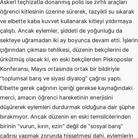
Askerî teçhizatla donanmış polis ise zırhlı araçları
öğrenci kitlesinin üzerine sürerek, tazyikli su sıkarak
ve elbette kaba kuvvet kullanarak kitleyi yıldırmaya
çalıştı. Ancak eylemler, şiddeti de yoğunluğu da
sekteye uğramadan iki ay boyunca devam etti. İşlerin
çığırından çıkması tehlikesi, düzenin bekçilerini de
ürkütmüş olacak ki, en eski bekçilerden Piskoposlar
Konferansı, Mayıs ortasında ortak bir bildiriyle
“toplumsal barış ve siyasi diyalog” çağrısı yaptı.
Elbette gerek çağrının içeriği gerekse kaynağındaki
merci, amacın öğrenci hareketinin enerjisini
düşürerek eylemleri durdurmak olduğuna dair şüphe
bırakmıyor. Ancak düzenin en eski temsilcilerinden
birinin “vurun, kırın, ezin” değil de “sosyal barış”
çağrısı yapmak zorunda hissetmesi dahi, eylemlerin