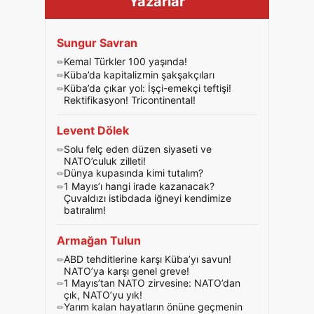
Yazarlar
Sungur Savran
Kemal Türkler 100 yaşında!
Küba’da kapitalizmin şakşakçıları
Küba’da çıkar yol: İşçi-emekçi teftişi!
Rektifikasyon! Tricontinental!
Levent Dölek
Solu felç eden düzen siyaseti ve
NATO’culuk zilleti!
Dünya kupasında kimi tutalım?
1 Mayıs’ı hangi irade kazanacak?
Çuvaldızı istibdada iğneyi kendimize
batıralım!
Armağan Tulun
ABD tehditlerine karşı Küba’yı savun!
NATO’ya karşı genel greve!
1 Mayıs’tan NATO zirvesine: NATO’dan
çık, NATO’yu yık!
Yarım kalan hayatların önüne geçmenin