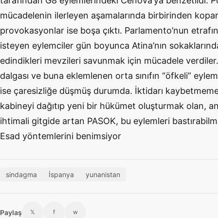
tarafından G8 eylemlerindeki Cenova’ya benzetildi. Pol
mücadelenin ilerleyen aşamalarında birbirinden koparm
provokasyonlar ise boşa çıktı. Parlamento’nun etrafı
isteyen eylemciler gün boyunca Atina’nın sokakları
edindikleri mevzileri savunmak için mücadele verdile
dalgası ve buna eklemlenen orta sınıfın “öfkeli” eyle
ise çaresizliğe düşmüş durumda. İktidarı kaybetmem
kabineyi dağıtıp yeni bir hükümet oluşturmak olan, a
ihtimali gitgide artan PASOK, bu eylemleri bastırabilme
Esad yöntemlerini benimsiyor
sindagma
İspanya
yunanistan
Paylaş
𝕏
f
w