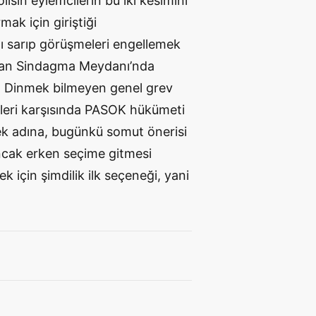
isin eylemcilerin bu iki kesimini
ak için giriştiği
nı sarıp görüşmeleri engellemek
ndan Sindagma Meydanı’nda
r. Dinmek bilmeyen genel grev
mleri karşısında PASOK hükümeti
ek adına, bugünkü somut önerisi
ncak erken seçime gitmesi
k için şimdilik ilk seçeneği, yani