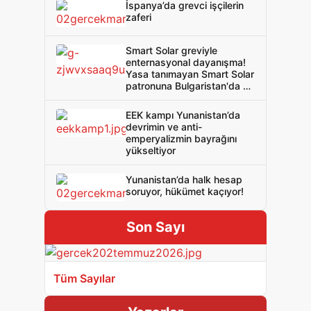
İspanya’da grevci işçilerin
zaferi
Smart Solar greviyle
enternasyonal dayanışma!
Yasa tanımayan Smart Solar
patronuna Bulgaristan'da da
rahat yok!
EEK kampı Yunanistan’da
devrimin ve anti-
emperyalizmin bayrağını
yükseltiyor
Yunanistan’da halk hesap
soruyor, hükümet kaçıyor!
Son Sayı
Tüm Sayılar