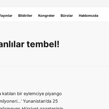
Yayınlar
Bildiriler
Kongreler
Bürolar
Hakkımızda
anlılar tembel!
a katılan bir eylemciye piyango
 milyoneri…
’ Yunanistan’da 25
ri görmeyen
Hürriyet
gazetesinin