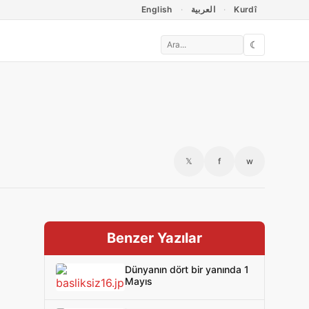
English
العربية
Kurdî
☾
𝕏
f
w
Benzer Yazılar
Dünyanın dört bir yanında 1
Mayıs