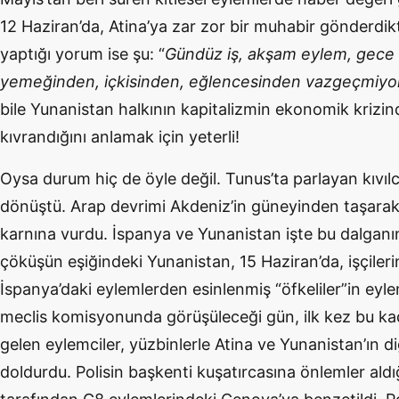
12 Haziran’da, Atina’ya zar zor bir muhabir gönderdikt
yaptığı yorum ise şu: “
Gündüz iş, akşam eylem, gece
yemeğinden, içkisinden, eğlencesinden vazgeçmiyor
bile Yunanistan halkının kapitalizmin ekonomik krizin
kıvrandığını anlamak için yeterli!
Oysa durum hiç de öyle değil. Tunus’ta parlayan kıvılc
dönüştü. Arap devrimi Akdeniz’in güneyinden taşara
karnına vurdu. İspanya ve Yunanistan işte bu dalganı
çöküşün eşiğindeki Yunanistan, 15 Haziran’da, işçile
İspanya’daki eylemlerden esinlenmiş “öfkeliler”in eyl
meclis komisyonunda görüşüleceği gün, ilk kez bu kad
gelen eylemciler, yüzbinlerle Atina ve Yunanistan’ın di
doldurdu. Polisin başkenti kuşatırcasına önlemler aldı