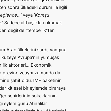
en sonra ülkedeki durum ile ilgili
 eğlence…
’ veya ‘
Komşu
.
’ Sadece altbaşlıkları okumak
den değil de “tembellik”ten
ım Arap ülkelerini sardı, yangına
k kuzeye Avrupa’nın yumuşak
n ilk aktörleri… Ekonomik
rin grevine veaynı zamanda da
emine şahit oldu. İMF paketinin
ar kitlesel bir eylemde biraraya
ğer şehirlerinin sokaklarının
ğı eylem günü Atinalılar