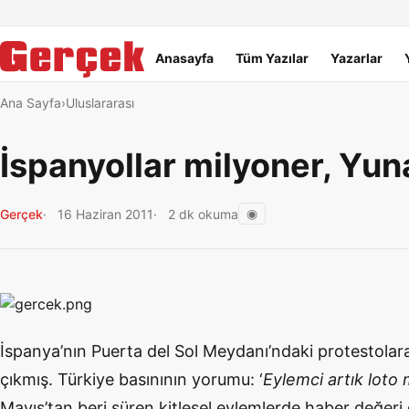
Dil Linkleri
İçeriğe geç
Navigasyonu atla
Ana menü
Anasayfa
Tüm Yazılar
Yazarlar
Ana Sayfa
Uluslararası
İspanyollar milyoner, Yun
◉
Gerçek
16 Haziran 2011
2 dk okuma
İspanya’nın Puerta del Sol Meydanı’ndaki protestolar
çıkmış. Türkiye basınının yorumu: ‘
Eylemci artık loto
Mayıs’tan beri süren kitlesel eylemlerde haber değe