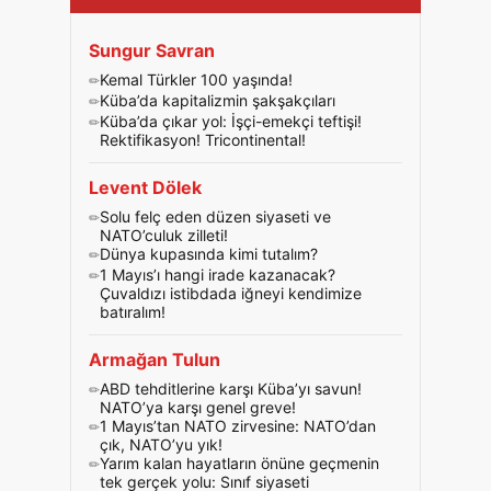
Sungur Savran
Kemal Türkler 100 yaşında!
Küba’da kapitalizmin şakşakçıları
Küba’da çıkar yol: İşçi-emekçi teftişi!
Rektifikasyon! Tricontinental!
Levent Dölek
Solu felç eden düzen siyaseti ve
NATO’culuk zilleti!
Dünya kupasında kimi tutalım?
1 Mayıs’ı hangi irade kazanacak?
Çuvaldızı istibdada iğneyi kendimize
batıralım!
Armağan Tulun
ABD tehditlerine karşı Küba’yı savun!
NATO’ya karşı genel greve!
1 Mayıs’tan NATO zirvesine: NATO’dan
çık, NATO’yu yık!
Yarım kalan hayatların önüne geçmenin
tek gerçek yolu: Sınıf siyaseti