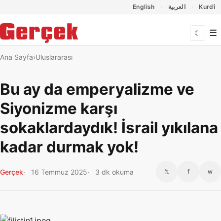
Dil Linkleri
İçeriğe geç
Navigasyonu atla
English
العربية
Kurdî
☰
☾
Ana Sayfa
Uluslararası
Bu ay da emperyalizme ve
Siyonizme karşı
sokaklardaydık! İsrail yıkılana
kadar durmak yok!
Gerçek
16 Temmuz 2025
3 dk okuma
𝕏
f
w