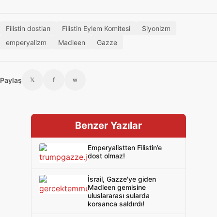
Filistin dostları
Filistin Eylem Komitesi
Siyonizm
emperyalizm
Madleen
Gazze
Paylaş
𝕏
f
w
Benzer Yazılar
Emperyalistten Filistin’e
dost olmaz!
İsrail, Gazze'ye giden
Madleen gemisine
uluslararası sularda
korsanca saldırdı!