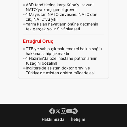
ABD tehditlerine karşı Küba’yı savun!
NATO’ya karşı genel greve!
1 Mayıs’tan NATO zirvesine: NATO’dan
çık, NATO’yu yık!
Yarım kalan hayatların önüne geçmenin
tek gerçek yolu: Sınıf siyaseti
Ertuğrul Oruç
TTB’ye sahip çıkmak emekçi halkın sağlık
hakkına sahip çıkmaktır
1 Haziran’da özel hastane patronlarının
tuzağını bozalım!
İngiltere’de asistan doktor grevi ve
Türkiye’de asistan doktor mücadelesi
Footer menü
Hakkımızda
İletişim