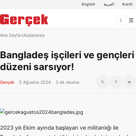
Dil Linkleri
İçeriğe geç
Navigasyonu atla
English
العربية
Kurdî
☰
☾
Ana Sayfa
Uluslararası
Bangladeş işçileri ve gençleri
düzeni sarsıyor!
Gerçek
5 Ağustos 2024
3 dk okuma
𝕏
f
w
2023 yılı Ekim ayında başlayan ve militanlığı ile