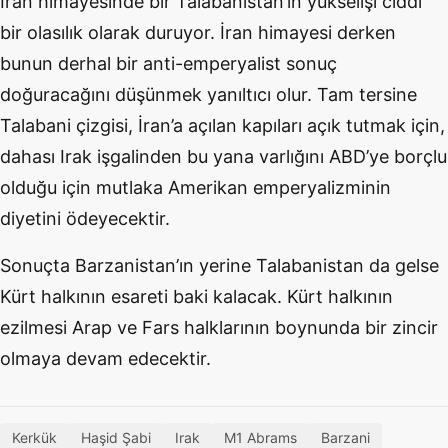
İran himayesinde bir Talabanistan’ın yükselişi ciddi
bir olasılık olarak duruyor. İran himayesi derken
bunun derhal bir anti-emperyalist sonuç
doğuracağını düşünmek yanıltıcı olur. Tam tersine
Talabani çizgisi, İran’a açılan kapıları açık tutmak için,
dahası Irak işgalinden bu yana varlığını ABD’ye borçlu
olduğu için mutlaka Amerikan emperyalizminin
diyetini ödeyecektir.
Sonuçta Barzanistan’ın yerine Talabanistan da gelse
Kürt halkının esareti baki kalacak. Kürt halkının
ezilmesi Arap ve Fars halklarının boynunda bir zincir
olmaya devam edecektir.
Kerkük
Haşid Şabi
Irak
M1 Abrams
Barzani