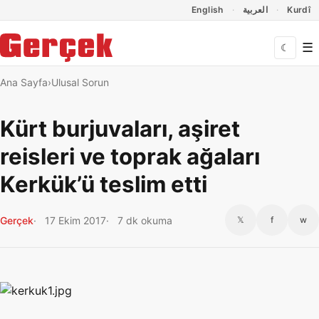
Dil Linkleri
İçeriğe geç
Navigasyonu atla
English
العربية
Kurdî
☰
☾
Ana Sayfa
Ulusal Sorun
Kürt burjuvaları, aşiret
reisleri ve toprak ağaları
Kerkük’ü teslim etti
Gerçek
17 Ekim 2017
7 dk okuma
𝕏
f
w