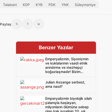
Talabani
KDP
KYB
PDK
YNK
Süleymaniye
Paylaş
𝕏
f
w
Benzer Yazılar
Emperyalizmin, Siyonizmin
ve kuklalarının vaadi etnik
arındırma ve mezhepçi
boğazlaşmadır! Bizim
çözümümüz Batı Asya’yı
emperyalizmden ve
Julian Assange serbest,
Siyonizmden arındırmaktır!
ama nasıl?
Emperyalizmin biyolojik silah
yalanıyla başlayan,
milyonların ölümüne sebep
olan Irak işgalinin 20. yılı