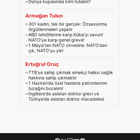
Dünya kupasında kimi tutalım?
Armağan Tulun
301 kadın, tek bir gerçek: Özsavunma
örgütlenmeleri yaşatır
ABD tehditlerine karşı Küba’yı savun!
NATO’ya karşı genel greve!
1 Mayıs’tan NATO zirvesine: NATO’dan
çık, NATO’yu yık!
Ertuğrul Oruç
TTB’ye sahip çıkmak emekçi halkın sağlık
hakkına sahip çıkmaktır
1 Haziran’da özel hastane patronlarının
tuzağını bozalım!
İngiltere’de asistan doktor grevi ve
Türkiye’de asistan doktor mücadelesi