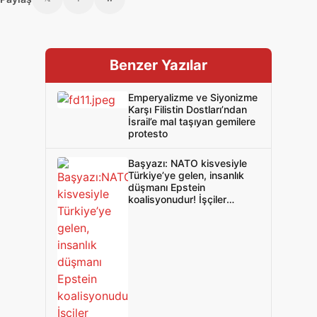
Benzer Yazılar
Emperyalizme ve Siyonizme
Karşı Filistin Dostları’ndan
İsrail’e mal taşıyan gemilere
protesto
Başyazı: NATO kisvesiyle
Türkiye’ye gelen, insanlık
düşmanı Epstein
koalisyonudur! İşçiler
emekçiler uyanın! Genel
grevle hayatı durdurun ve
bu zillete son verin!