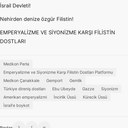
İsrail Devleti!
Nehirden denize özgür Filistin!
EMPERYALİZME VE SİYONİZME KARŞI FİLİSTİN
DOSTLARI
Medkon Perla
Emperyalizme ve Siyonizme Karşı Filistin Dostları Platformu
Medkon Çanakkale
Gemport
Gemlik
Türkiye direniş dostları
Ebu Ubeyde
Gazze
Siyonizm
Amerikan emperyalizmi
İncirlik Üssü
Kürecik Üssü
İsrail'e boykot
Paylaş
𝕏
f
w