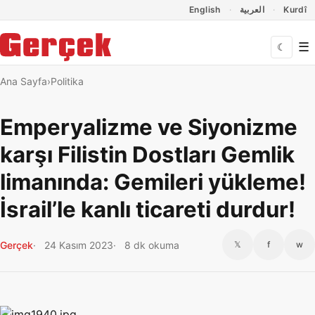
Dil Linkleri
İçeriğe geç
Navigasyonu atla
English
العربية
Kurdî
☰
☾
Ana Sayfa
Politika
Emperyalizme ve Siyonizme
karşı Filistin Dostları Gemlik
limanında: Gemileri yükleme!
İsrail’le kanlı ticareti durdur!
Gerçek
24 Kasım 2023
8 dk okuma
𝕏
f
w