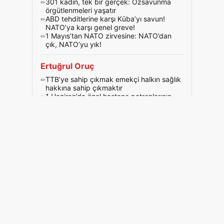
301 kadın, tek bir gerçek: Özsavunma
örgütlenmeleri yaşatır
ABD tehditlerine karşı Küba’yı savun!
NATO’ya karşı genel greve!
1 Mayıs’tan NATO zirvesine: NATO’dan
çık, NATO’yu yık!
Ertuğrul Oruç
TTB’ye sahip çıkmak emekçi halkın sağlık
hakkına sahip çıkmaktır
1 Haziran’da özel hastane patronlarının
tuzağını bozalım!
İngiltere’de asistan doktor grevi ve
Türkiye’de asistan doktor mücadelesi
Footer menü
Hakkımızda
İletişim