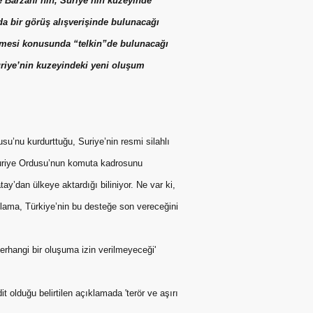
 Barzani’nin, Suriye’nin kuzeyinde
a bir görüş alışverişinde bulunacağı
emesi konusunda “telkin”de bulunacağı
uriye’nin kuzeyindeki yeni oluşum
u’nu kurdurttuğu, Suriye’nin resmi silahlı
 Suriye Ordusu’nun komuta kadrosunu
ay’dan ülkeye aktardığı biliniyor. Ne var ki,
lama, Türkiye’nin bu desteğe son vereceğini
rhangi bir oluşuma izin verilmeyeceği'
t olduğu belirtilen açıklamada 'terör ve aşırı