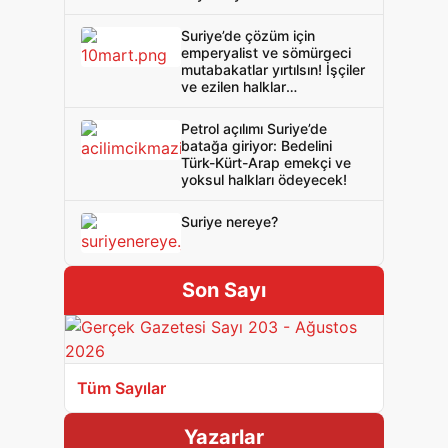
Suriye’de çözüm için
emperyalist ve sömürgeci
mutabakatlar yırtılsın! İşçiler
ve ezilen halklar
emperyalizme ve
sömürgeciliğe karşı
Petrol açılımı Suriye’de
birleşsin!
batağa giriyor: Bedelini
Türk-Kürt-Arap emekçi ve
yoksul halkları ödeyecek!
Suriye nereye?
Son Sayı
Tüm Sayılar
Yazarlar