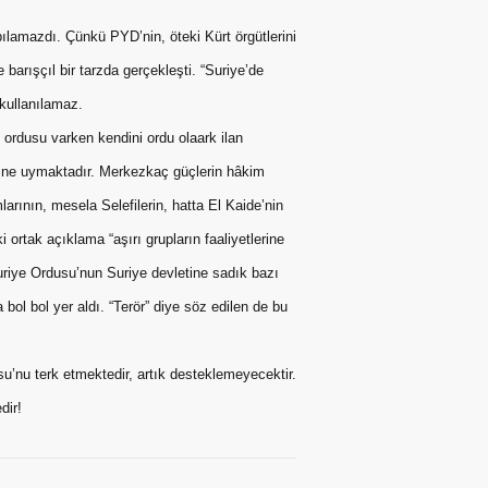
lamazdı. Çünkü PYD’nin, öteki Kürt örgütlerini
 barışçıl bir tarzda gerçekleşti. “Suriye’de
kullanılamaz.
 ordusu varken kendini ordu olaark ilan
sine uymaktadır. Merkezkaç güçlerin hâkim
rının, mesela Selefilerin, hatta El Kaide’nin
 ortak açıklama “aşırı grupların faaliyetlerine
uriye Ordusu’nun Suriye devletine sadık bazı
bol bol yer aldı. “Terör” diye söz edilen de bu
su’nu terk etmektedir, artık desteklemeyecektir.
dir!