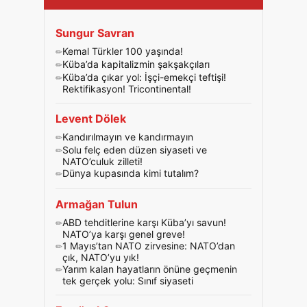
Sungur Savran
Kemal Türkler 100 yaşında!
Küba’da kapitalizmin şakşakçıları
Küba’da çıkar yol: İşçi-emekçi teftişi!
Rektifikasyon! Tricontinental!
Levent Dölek
Kandırılmayın ve kandırmayın
Solu felç eden düzen siyaseti ve
NATO’culuk zilleti!
Dünya kupasında kimi tutalım?
Armağan Tulun
ABD tehditlerine karşı Küba’yı savun!
NATO’ya karşı genel greve!
1 Mayıs’tan NATO zirvesine: NATO’dan
çık, NATO’yu yık!
Yarım kalan hayatların önüne geçmenin
tek gerçek yolu: Sınıf siyaseti