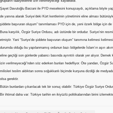
grupların faaliyetlerine izin verilmeyeceği' kaydedildi.”
Şayet Davutoğlu Barzani ile PYD meselesini konuşsaydı, açıklama böyle yapı
de yanına alarak Suriye’deki Kürt kentlerinin yönetimini eline alması bütünüyle
şiddete başvuran oluşum” tanımlaması PYD için de, yeni özerk bölge için de 
Buna karşılık, Özgür Suriye Ordusu, adı üstünde bir ordudur. Suriye’nin resmi
etmiştir. Yani “Suriye’de şiddete başvuran oluşum” tanımına kelimesi kelime
durumda olduğu bu yapılanmamış ordunun bazı bölgelerde İslam’ın aşırı akımla
eline geçtiği son günlerde yabancı basında ayrıntılı olarak yer alıyor. Demek ki
izin verilmeyeceği”nden söz ederken bunları hedefliyor. Öte yandan, Özgür S
milisleri teslim aldıktan sonra soğukkanlı biçimde kurşuna dizdiği de medyada 
olsa gerektir.
Bütün bunlardan çıkarılacak tek bir sonuç olabilir: Türkiye Özgür Suriye Ordu
Bir ihtimal daha var: Türkiye tarihin en ikiyüzlü politikalarından birini izlemekte