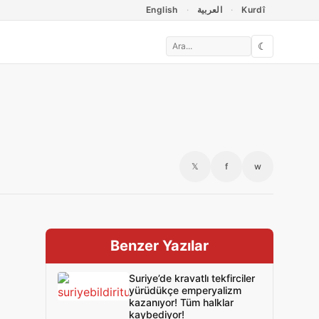
English
العربية
Kurdî
☾
𝕏
f
w
Benzer Yazılar
Suriye’de kravatlı tekfirciler
yürüdükçe emperyalizm
kazanıyor! Tüm halklar
kaybediyor!