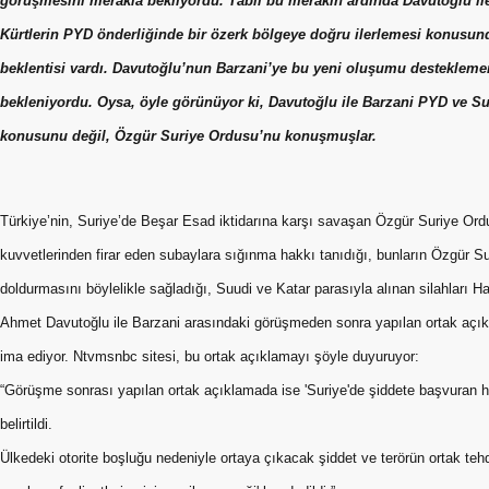
görüşmesini merakla bekliyordu. Tabii bu merakın ardında Davutoğlu ile
Kürtlerin PYD önderliğinde bir özerk bölgeye doğru ilerlemesi konusund
beklentisi vardı. Davutoğlu’nun Barzani’ye bu yeni oluşumu desteklem
bekleniyordu. Oysa, öyle görünüyor ki, Davutoğlu ile Barzani PYD ve S
konusunu değil, Özgür Suriye Ordusu’nu konuşmuşlar.
Türkiye’nin, Suriye’de Beşar Esad iktidarına karşı savaşan Özgür Suriye Ordus
kuvvetlerinden firar eden subaylara sığınma hakkı tanıdığı, bunların Özgür
doldurmasını böylelikle sağladığı, Suudi ve Katar parasıyla alınan silahları Hat
Ahmet Davutoğlu ile Barzani arasındaki görüşmeden sonra yapılan ortak açık
ima ediyor. Ntvmsnbc sitesi, bu ortak açıklamayı şöyle duyuruyor:
“Görüşme sonrası yapılan ortak açıklamada ise 'Suriye'de şiddete başvuran he
belirtildi.
Ülkedeki otorite boşluğu nedeniyle ortaya çıkacak şiddet ve terörün ortak tehdi