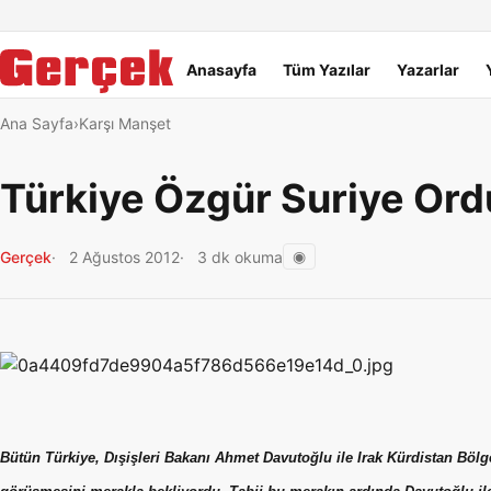
Dil Linkleri
İçeriğe geç
Navigasyonu atla
Ana menü
Anasayfa
Tüm Yazılar
Yazarlar
Ana Sayfa
Karşı Manşet
Türkiye Özgür Suriye Ord
◉
Gerçek
2 Ağustos 2012
3 dk okuma
Bütün Türkiye, Dışişleri Bakanı Ahmet Davutoğlu ile Irak Kürdistan Bö