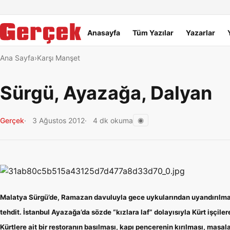
Dil Linkleri
İçeriğe geç
Navigasyonu atla
Ana menü
Anasayfa
Tüm Yazılar
Yazarlar
Ana Sayfa
Karşı Manşet
Sürgü, Ayazağa, Dalyan
◉
Gerçek
3 Ağustos 2012
4 dk okuma
Malatya Sürgü’de, Ramazan davuluyla gece uykularından uyandırılma
tehdit. İstanbul Ayazağa’da sözde “kızlara laf” dolayısıyla Kürt işçiler
Kürtlere ait bir restoranın basılması, kapı pencerenin kırılması, masal