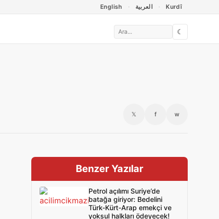
English
العربية
Kurdî
☾
𝕏
f
w
Benzer Yazılar
Petrol açılımı Suriye’de
batağa giriyor: Bedelini
Türk-Kürt-Arap emekçi ve
yoksul halkları ödeyecek!