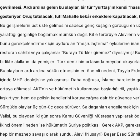
çevrilmesi. Ardı ardına gelen bu olaylar, bir tür “yurttaş”ın kendi “has
gösteriyor. Oruç tutulacak, tut! Mahalle bekâr erkeklere kapatılacak, 
Bu gelişmelerin üst üste gelmesini sadece genç kuşağın gördüğü en u
yarattığı gerginliğe bağlamak mümkün değil. Kitle terörüyle Alevilerin v
bunu gerekçelendirmek için uydurulan “meşrulaştırma” öykülerine in
restoran sahibi veya çalışanlar “Buraya Türkler giremez” diyesiymiş! B
birlikte akıllarını da yemişler! Türk denizinin ortasında meydan okuyorla
Bu olayların ardı ardına sökün etmesinin en önemli nedeni, Tayyip Erd
içinde MHP ideolojisine yaklaşması. Daha doğrusu, İslamcı hareketin geri
ortaya dökmesi. AKP’nin ve hükümetin kullanmaya başladığı dil, yaptıkl
kışkırtıyor, hem de polisin kendilerini koruyacağına dair bir güvence ve
Sürgü’de olaylar üç gün-üç gece sürüyor. Saldırganları engellemek için
Valisi, bu olaydan iki gün sonra Kamu Güvenliği Müsteşarı yapılarak ödül
İkinci önemli neden ise hükümetin Suriye politikası. Gerek AKP, gerek
hep bir mezhep savaşı olarak sundu. Alevi (Nusayri) Beşar Esad Sünnil