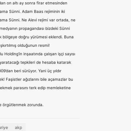
dan on altı ay sonra firar etmesinden
, ama Sünni. Adam Baas rejiminin iki
, ama Sünni. Ne Alevi rejimi var ortada, ne
n ve medyanın propagandası bizdeki Sünni
zerk bölgeye doğru yürümesi eklendi. Buna
ışkırtılmış olduğunun resmi!
 Holding’in inşaatında çalışan işçi sayısı
e yaratacağı tepkileri de hesaba katarak
9’dan beri sürüyor. Yani üç yıldır
k! Faşistler ağızlarını bile açamazlar bu
le ekmek parasını terk edip memleketine
 de örgütlenmek zorunda.
riye
akp