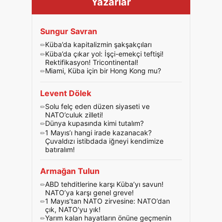
Yazarlar
Sungur Savran
Küba’da kapitalizmin şakşakçıları
Küba’da çıkar yol: İşçi-emekçi teftişi!
Rektifikasyon! Tricontinental!
Miami, Küba için bir Hong Kong mu?
Levent Dölek
Solu felç eden düzen siyaseti ve
NATO’culuk zilleti!
Dünya kupasında kimi tutalım?
1 Mayıs’ı hangi irade kazanacak?
Çuvaldızı istibdada iğneyi kendimize
batıralım!
Armağan Tulun
ABD tehditlerine karşı Küba’yı savun!
NATO’ya karşı genel greve!
1 Mayıs’tan NATO zirvesine: NATO’dan
çık, NATO’yu yık!
Yarım kalan hayatların önüne geçmenin