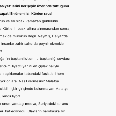
sasiyet”lerini her şeyin üzerinde tuttuğunu
kapat! En önemlisi: Kürden raus!
zun ve en sıcak Ramazan günlerinin
e Kürtlerin baskı altına alınmasından sonra,
anmak da mümkün değil. Neymiş, Dalyan’da
u insanlar zahir sahurda peynir ekmekle
r!
oğan’ın başkanlık/cumhurbaşkanlığı sevdası
ci-milliyetçi yanını en çıplak haliyle
arı açıklamalar tabandaki faşistleri hem
riyor onlara. Nasıl vermesin? Malatya
 ciddi hiçbir girişimde bulunmayan Malatya
lendiriliyor!
se onun yandaşı medya, Suriye’deki sorunu
eri katlediyordu. Olayların bambaşka bir