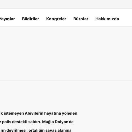
Yayınlar
Bildiriler
Kongreler
Bürolar
Hakkımızda
k istemeyen Alevilerin hayatına yönelen
e polis destekli saldırı. Muğla Dalyan’da
arın devrilmesi, ortalığın savaş alanına