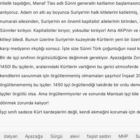
nitelik taşıdığını, Manaf Tlas adlı Sünni generalin katliamın başlamasın
anlıyoruz. Adam on altı ay boyunca Suriye’nin halk kitlelerini katletmiş
numaralı ailesinden, Suriye’nin en önemli kapitalist ailelerinin birinden
Sünniler kırılıyor. Kapitalistler kırıyor, yoksullar kırılıyor! Ama AKP’ni
kitleyi biledi. Bunun üzerine Suriye’nin kuzeyinde Kürtlerin yeni bir ö
karşı medyanın ırkçılığı sonsuz. İşte size Sünni Türk çoğunluğun nasıl k
Bir de işçi sınıfının örgütsüzlüğüne değinmek gerekiyor. Ayazağa’da Zorlu
1450! Bu işçilerin, aralarındaki Kürtlerin varlığının bu gerici atmosferd
kendilerini savunmak için örgütlenmemiş olmamaları şaşırtıcı! İnşaat 200
örgütlenememiş bu işçiler. 1450 işçi örgütlendiği takdirde bir ordu deme
işçiler örgütlü olsa. Ama örgütlenmiyorlar ve sonunda Manisalı işçi bi
dönmek zorunda kalıyor!
İşçi sınıfı sadece Kürt kardeşlerini değil, kendi ekmeğini korumak için
dalyan
Ayazağa
Sürgü
alevi
faşist saldırı
MHP
Su