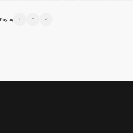
Paylaş
𝕏
f
w
Footer menü