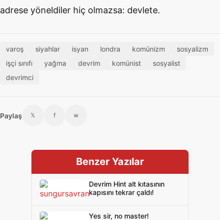
adrese yöneldiler hiç olmazsa: devlete.
varoş
siyahlar
isyan
londra
komünizm
sosyalizm
işçi sınıfı
yağma
devrim
komünist
sosyalist
devrimci
Paylaş
𝕏
f
w
Benzer Yazılar
Devrim Hint alt kıtasının
kapısını tekrar çaldı!
Yes sir, no master!