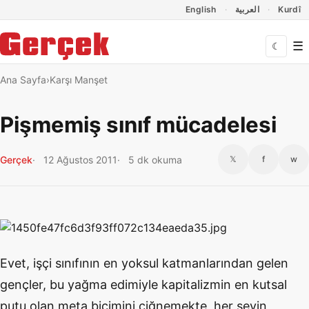
Dil Linkleri
İçeriğe geç
Navigasyonu atla
English
العربية
Kurdî
☰
☾
Ana Sayfa
Karşı Manşet
Pişmemiş sınıf mücadelesi
Gerçek
12 Ağustos 2011
5 dk okuma
𝕏
f
w
Evet, işçi sınıfının en yoksul katmanlarından gelen
gençler, bu yağma edimiyle kapitalizmin en kutsal
putu olan meta biçimini çiğnemekte, her şeyin