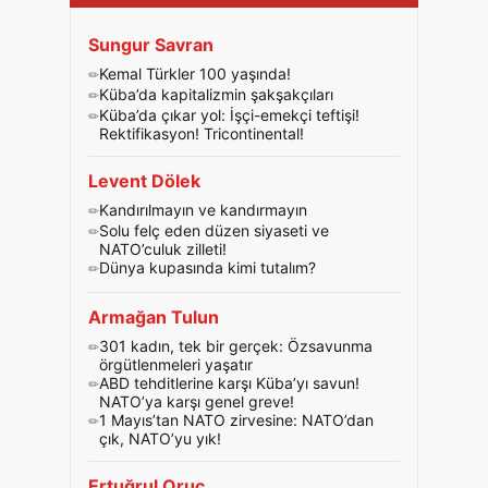
Sungur Savran
Kemal Türkler 100 yaşında!
Küba’da kapitalizmin şakşakçıları
Küba’da çıkar yol: İşçi-emekçi teftişi!
Rektifikasyon! Tricontinental!
Levent Dölek
Kandırılmayın ve kandırmayın
Solu felç eden düzen siyaseti ve
NATO’culuk zilleti!
Dünya kupasında kimi tutalım?
Armağan Tulun
301 kadın, tek bir gerçek: Özsavunma
örgütlenmeleri yaşatır
ABD tehditlerine karşı Küba’yı savun!
NATO’ya karşı genel greve!
1 Mayıs’tan NATO zirvesine: NATO’dan
çık, NATO’yu yık!
Ertuğrul Oruç