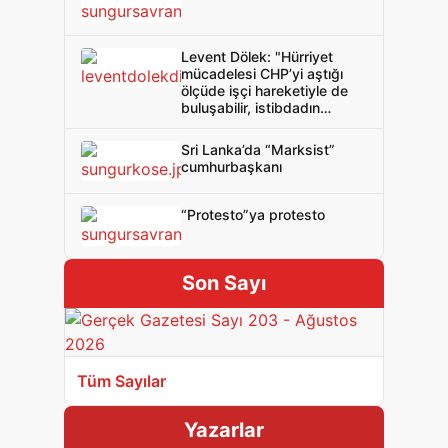
Levent Dölek: "Hürriyet
mücadelesi CHP’yi aştığı
ölçüde işçi hareketiyle de
buluşabilir, istibdadın
korkulu rüyasıdır bu"
Sri Lanka’da “Marksist”
cumhurbaşkanı
“Protesto”ya protesto
Son Sayı
Tüm Sayılar
Yazarlar