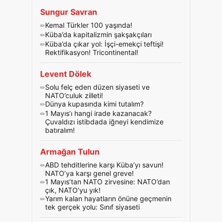
Sungur Savran
Kemal Türkler 100 yaşında!
Küba’da kapitalizmin şakşakçıları
Küba’da çıkar yol: İşçi-emekçi teftişi!
Rektifikasyon! Tricontinental!
Levent Dölek
Solu felç eden düzen siyaseti ve
NATO’culuk zilleti!
Dünya kupasında kimi tutalım?
1 Mayıs’ı hangi irade kazanacak?
Çuvaldızı istibdada iğneyi kendimize
batıralım!
Armağan Tulun
ABD tehditlerine karşı Küba’yı savun!
NATO’ya karşı genel greve!
1 Mayıs’tan NATO zirvesine: NATO’dan
çık, NATO’yu yık!
Yarım kalan hayatların önüne geçmenin
tek gerçek yolu: Sınıf siyaseti