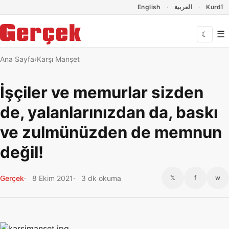
Dil Linkleri
İçeriğe geç
Navigasyonu atla
English
العربية
Kurdî
☰
☾
Ana Sayfa
Karşı Manşet
İşçiler ve memurlar sizden
de, yalanlarınızdan da, baskı
ve zulmünüzden de memnun
değil!
Gerçek
8 Ekim 2021
3 dk okuma
𝕏
f
w