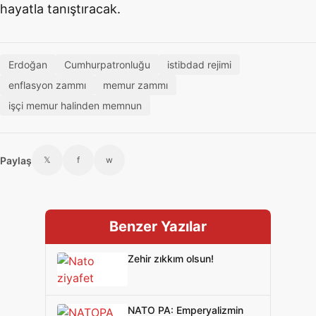
hayatla tanıştıracak.
Erdoğan
Cumhurpatronluğu
istibdad rejimi
enflasyon zammı
memur zammı
işçi memur halinden memnun
Paylaş
𝕏
f
w
Benzer Yazılar
Zehir zıkkım olsun!
NATO PA: Emperyalizmin