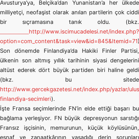
Avusturya’ya, Belçika’dan Yunanistan’a her ülkede
milliyetçi, neofaşist olarak anılan partilerin çok ciddi
bir sıçramasına tanık oldu. (bkz.
http://www.iscimucadelesi.net/index.php?
option=com_content&task=view&id=845&Itemid=71
Son dönemde Finlandiya’da Hakiki Finler Partisi,
ülkenin son altmış yıllık tarihinin siyasi dengelerini
altüst ederek dört büyük partiden biri haline geldi
(bkz. bu sitede
http://www.gercekgazetesi.net/index.php/yazlar/ulus
finlandiya-secimleri
).
İşte Fransa seçimlerinde FN’in elde ettiği başarı bu
bağlama yerleşiyor. FN büyük depresyonun sarstığı
Fransız işçisinin, memurunun, küçük köylüsünün,
esnaf ve zanaatkârının yaşadığı derin sorunları