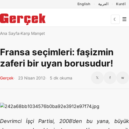
Dil Linkleri
İçeriğe geç
Navigasyonu atla
English
العربية
Kurdî
☰
☾
Ana Sayfa
Karşı Manşet
Fransa seçimleri: faşizmin
zaferi bir uyan borusudur!
Gerçek
23 Nisan 2012
5 dk okuma
𝕏
f
w
Devrimci İşçi Partisi, 2008’den bu yana, büyük