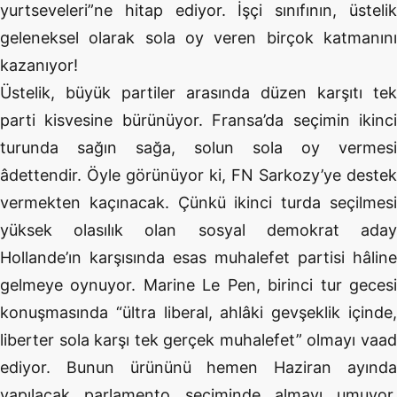
yurtseveleri”ne hitap ediyor. İşçi sınıfının, üstelik
geleneksel olarak sola oy veren birçok katmanını
kazanıyor!
Üstelik, büyük partiler arasında düzen karşıtı tek
parti kisvesine bürünüyor. Fransa’da seçimin ikinci
turunda sağın sağa, solun sola oy vermesi
âdettendir. Öyle görünüyor ki, FN Sarkozy’ye destek
vermekten kaçınacak. Çünkü ikinci turda seçilmesi
yüksek olasılık olan sosyal demokrat aday
Hollande’ın karşısında esas muhalefet partisi hâline
gelmeye oynuyor. Marine Le Pen, birinci tur gecesi
konuşmasında “ültra liberal, ahlâki gevşeklik içinde,
liberter sola karşı tek gerçek muhalefet” olmayı vaad
ediyor. Bunun ürününü hemen Haziran ayında
yapılacak parlamento seçiminde almayı umuyor.