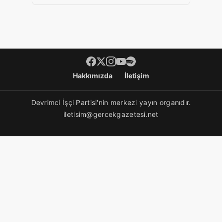
Footer menü
Hakkımızda
İletişim
Devrimci İşçi Partisi'nin merkezi yayın organıdır.
iletisim@gercekgazetesi.net