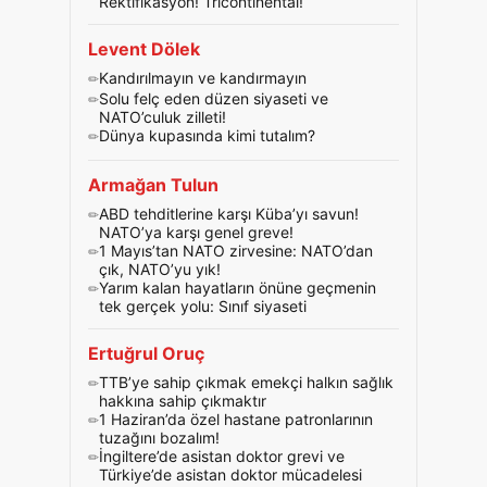
Rektifikasyon! Tricontinental!
Levent Dölek
Kandırılmayın ve kandırmayın
Solu felç eden düzen siyaseti ve
NATO’culuk zilleti!
Dünya kupasında kimi tutalım?
Armağan Tulun
ABD tehditlerine karşı Küba’yı savun!
NATO’ya karşı genel greve!
1 Mayıs’tan NATO zirvesine: NATO’dan
çık, NATO’yu yık!
Yarım kalan hayatların önüne geçmenin
tek gerçek yolu: Sınıf siyaseti
Ertuğrul Oruç
TTB’ye sahip çıkmak emekçi halkın sağlık
hakkına sahip çıkmaktır
1 Haziran’da özel hastane patronlarının
tuzağını bozalım!
İngiltere’de asistan doktor grevi ve
Türkiye’de asistan doktor mücadelesi