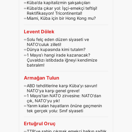
Küba’da kapitalizmin şakşakçıları
Küba’da çıkar yol: İşçi-emekçi teftişi!
Rektifikasyon! Tricontinental!
Miami, Küba için bir Hong Kong mu?
Levent Dölek
Solu felç eden düzen siyaseti ve
NATO’culuk zilleti!
Dünya kupasında kimi tutalım?
1 Mayıs’ı hangi irade kazanacak?
Çuvaldızı istibdada iğneyi kendimize
batıralım!
Armağan Tulun
ABD tehditlerine karşı Küba’yı savun!
NATO’ya karşı genel greve!
1 Mayıs’tan NATO zirvesine: NATO’dan
çık, NATO’yu yık!
Yarım kalan hayatların önüne geçmenin
tek gerçek yolu: Sınıf siyaseti
Ertuğrul Oruç
TTB’ye sahip çıkmak emekçi halkın sağlık