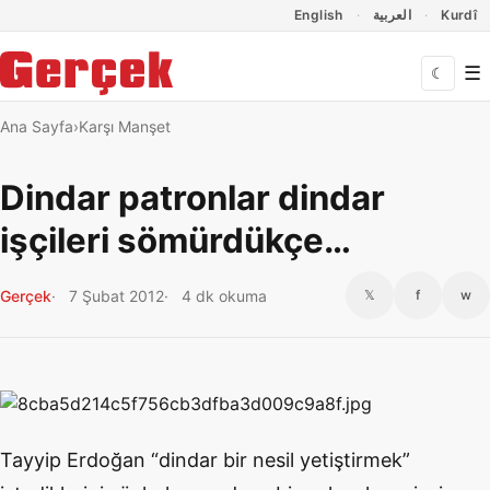
Dil Linkleri
İçeriğe geç
Navigasyonu atla
English
العربية
Kurdî
☰
☾
Ana Sayfa
Karşı Manşet
Dindar patronlar dindar
işçileri sömürdükçe…
Gerçek
7 Şubat 2012
4 dk okuma
𝕏
f
w
Tayyip Erdoğan “dindar bir nesil yetiştirmek”