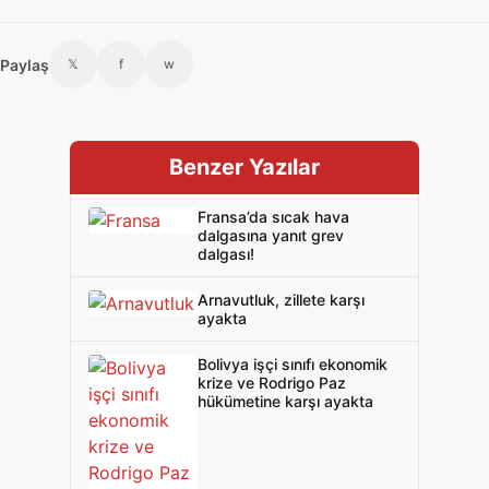
Paylaş
𝕏
f
w
Benzer Yazılar
Fransa’da sıcak hava
dalgasına yanıt grev
dalgası!
Arnavutluk, zillete karşı
ayakta
Bolivya işçi sınıfı ekonomik
krize ve Rodrigo Paz
hükümetine karşı ayakta