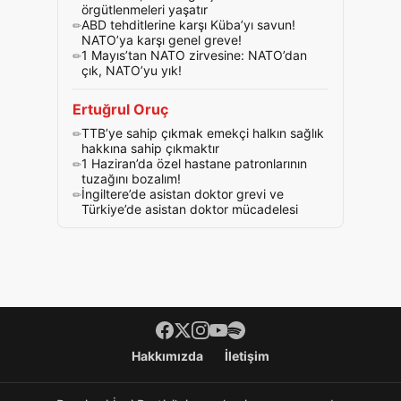
örgütlenmeleri yaşatır
ABD tehditlerine karşı Küba’yı savun!
NATO’ya karşı genel greve!
1 Mayıs’tan NATO zirvesine: NATO’dan
çık, NATO’yu yık!
Ertuğrul Oruç
TTB’ye sahip çıkmak emekçi halkın sağlık
hakkına sahip çıkmaktır
1 Haziran’da özel hastane patronlarının
tuzağını bozalım!
İngiltere’de asistan doktor grevi ve
Türkiye’de asistan doktor mücadelesi
Footer menü
Hakkımızda
İletişim