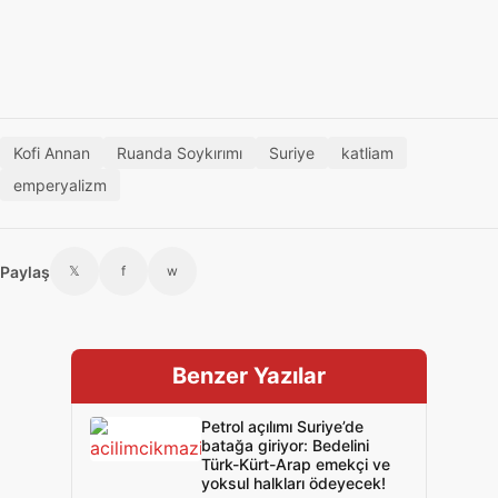
Kofi Annan
Ruanda Soykırımı
Suriye
katliam
emperyalizm
Paylaş
𝕏
f
w
Benzer Yazılar
Petrol açılımı Suriye’de
batağa giriyor: Bedelini
Türk-Kürt-Arap emekçi ve
yoksul halkları ödeyecek!