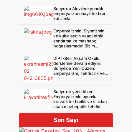
Suriye’de Alevilere yönelik,
emperyalizm onaylı tekfirci
katliamlar
Emperyalizmin, Siyonizmin
ve kuklalarının vaadi etnik
arındırma ve mezhepçi
boğazlaşmadır! Bizim
çözümümüz Batı Asya’yı
emperyalizmden ve
DİP İkitelli Akşam Okulu,
Siyonizmden arındırmaktır!
derslerine devam ediyor:
Suriye’de Yeni Düzen:
Emperyalizm, Tekfircilik ve
Mezhepçilik
Suriye’de yeni düzen:
Emperyalizmle uyumlu
kravatlı tekfircilik ve sınırları
aşan mezhepçilik tehdidi
Son Sayı