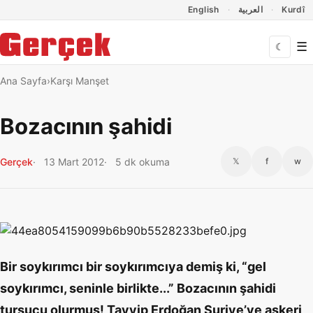
Dil Linkleri
İçeriğe geç
Navigasyonu atla
English
العربية
Kurdî
☰
☾
Ana Sayfa
Karşı Manşet
Bozacının şahidi
Gerçek
13 Mart 2012
5 dk okuma
𝕏
f
w
Bir soykırımcı bir soykırımcıya demiş ki, “gel
soykırımcı, seninle birlikte...” Bozacının şahidi
turşucu olurmuş! Tayyip Erdoğan Suriye’ye askeri