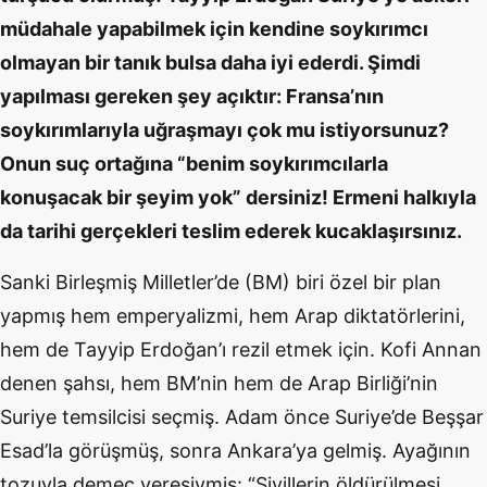
müdahale yapabilmek için kendine soykırımcı
olmayan bir tanık bulsa daha iyi ederdi. Şimdi
yapılması gereken şey açıktır: Fransa’nın
soykırımlarıyla uğraşmayı çok mu istiyorsunuz?
Onun suç ortağına “benim soykırımcılarla
konuşacak bir şeyim yok” dersiniz! Ermeni halkıyla
da tarihi gerçekleri teslim ederek kucaklaşırsınız.
Sanki Birleşmiş Milletler’de (BM) biri özel bir plan
yapmış hem emperyalizmi, hem Arap diktatörlerini,
hem de Tayyip Erdoğan’ı rezil etmek için. Kofi Annan
denen şahsı, hem BM’nin hem de Arap Birliği’nin
Suriye temsilcisi seçmiş. Adam önce Suriye’de Beşşar
Esad’la görüşmüş, sonra Ankara’ya gelmiş. Ayağının
tozuyla demeç veresiymiş: “Sivillerin öldürülmesi