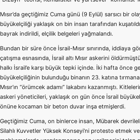
Mısır’da geçtiğimiz Cuma günü (9 Eylül) sarsıcı bir olay
büyükelçiliği yaklaşık on bin insan tarafından kuşatıldı, 
bayrak indirildi, elçilik belgeleri yağmalandı.
Bundan bir süre önce İsrail-Mısır sınırında, iddiaya göre 
çatışma esnasında, İsrail altı Mısır askerini öldürmü
halkı İsrail’e karşı büyük tepki içinde. İki hafta önce g
büyükelçiliğinin bulunduğu binanın 23. katına tırmana
Mısır’ın “örümcek adamı” lakabını kazanmıştı. Kitleler
askeri yöneticileri, yaklaşık on gün önce İsrail büyüke
önüne kocaman bir beton duvar inşa etmişlerdi.
Geçtiğimiz Cuma, on binlerce insan, Mübarek devrilel
Silahlı Kuvvetler Yüksek Konseyi’ni protesto etmek ve