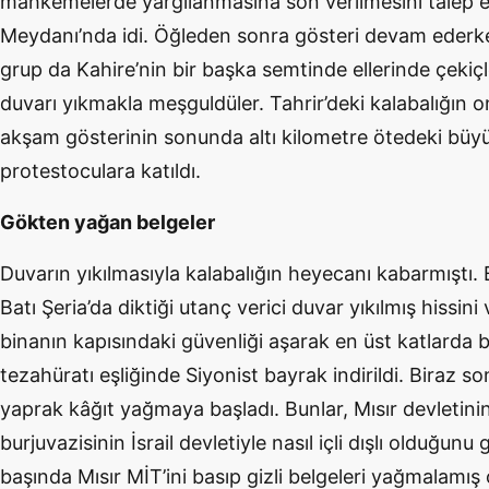
mahkemelerde yargılanmasına son verilmesini talep e
Meydanı’nda idi. Öğleden sonra gösteri devam ederken
grup da Kahire’nin bir başka semtinde ellerinde çekiçle
duvarı yıkmakla meşguldüler. Tahrir’deki kalabalığın o
akşam gösterinin sonunda altı kilometre ötedeki büyü
protestoculara katıldı.
Gökten yağan belgeler
Duvarın yıkılmasıyla kalabalığın heyecanı kabarmıştı. B
Batı Şeria’da diktiği utanç verici duvar yıkılmış hissin
binanın kapısındaki güvenliği aşarak en üst katlarda bu
tezahüratı eşliğinde Siyonist bayrak indirildi. Biraz s
yaprak kâğıt yağmaya başladı. Bunlar, Mısır devletinin 
burjuvazisinin İsrail devletiyle nasıl içli dışlı olduğunu
başında Mısır MİT’ini basıp gizli belgeleri yağmalamış 