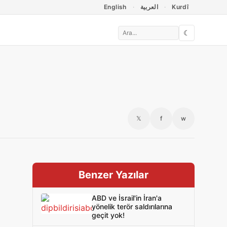
English
العربية
Kurdî
☾
𝕏
f
w
Benzer Yazılar
ABD ve İsrail'in İran'a
yönelik terör saldırılarına
geçit yok!