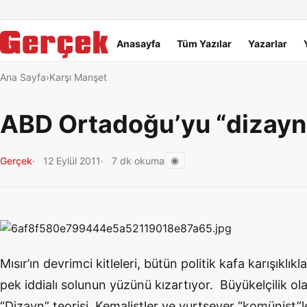
Dil Linkleri
İçeriğe geç
Navigasyonu atla
Ana menü
Anasayfa
Tüm Yazılar
Yazarlar
Ana Sayfa
Karşı Manşet
ABD Ortadoğu’yu “dizayn 
◉
Gerçek
12 Eylül 2011
7 dk okuma
Mısır’ın devrimci kitleleri, bütün politik kafa karışıklıkl
pek iddialı solunun yüzünü kızartıyor. Büyükelçilik ol
“Dizayn” teorisi, Kemalistler ve yurtsever “komünist”ler