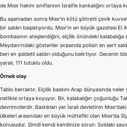
de Mısır hakim sınıflarının İsrail’le kankalığını ortaya 
Bu aşamadan sonra Mısır’ın kötü şöhretli çevik kuv
bir saldırı başlatıyordu. Mısır’ın en büyük gazetesi El
bombasının ateşlendiğini, elçilik önündeki kalabalığa s
Meydanı’ndaki gösteriler sırasında polisin en sert sal
beri en şiddetli saldırı olduğunu belirtiyor. Gecenin bi
yaralı, 111 tutuklu oldu.
Örnek olay
Tablo berraktır. Elçilik baskını Arap dünyasında nele
netlikle ortaya koyuyor. Bir, kalabalığın çoğunluğu Ta
devrimcilerdir. Bastıkları yer İsrail devletinin Mısır’daki 
ülkeleri arasındaki en büyük müttefiki olan Mısır’da S
konusudur. Şimdi kendi kendinize sorun: Soldaki sayısı