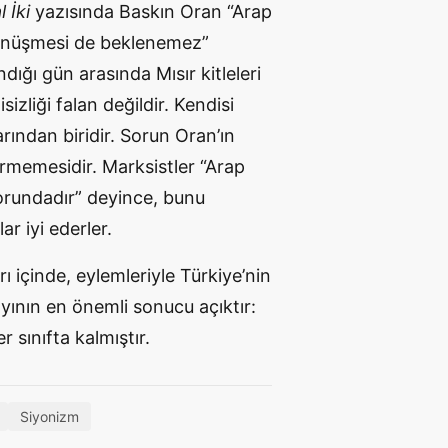
 İki
yazısında Baskın Oran “Arap
e dönüşmesi de beklenemez”
dığı gün arasında Mısır kitleleri
izliği falan değildir. Kendisi
arından biridir. Sorun Oran’ın
ermemesidir. Marksistler “Arap
orundadır” deyince, bunu
r iyi ederler.
arı içinde, eylemleriyle Türkiye’nin
ayının en önemli sonucu açıktır:
 sınıfta kalmıştır.
Siyonizm