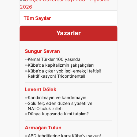
Tüm Sayılar
Yazarlar
Sungur Savran
Kemal Türkler 100 yaşında!
Küba’da kapitalizmin şakşakçıları
Küba’da çıkar yol: İşçi-emekçi teftişi!
Rektifikasyon! Tricontinental!
Levent Dölek
Kandırılmayın ve kandırmayın
Solu felç eden düzen siyaseti ve
NATO’culuk zilleti!
Dünya kupasında kimi tutalım?
Armağan Tulun
ABD tehditlerine karşı Küba’yı savun!