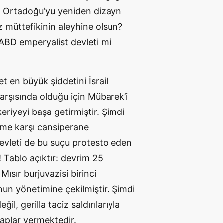
in Ortadoğu’yu yeniden dizayn
 müttefikinin aleyhine olsun?
 ABD emperyalist devleti mi
t en büyük şiddetini İsrail
arşısında olduğu için Mübarek’i
eriyeyi başa getirmiştir. Şimdi
ime karşı cansiperane
 devleti de bu suçu protesto eden
 Tablo açıktır: devrim 25
ısır burjuvazisi birinci
nun yönetimine çekilmiştir. Şimdi
l, gerilla taciz saldırılarıyla
vaplar vermektedir.