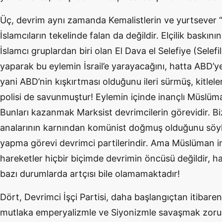
Üç, devrim aynı zamanda Kemalistlerin ve yurtsever “
İslamcıların tekelinde falan da değildir. Elçilik baskı
İslamcı gruplardan biri olan El Dava el Selefiye (Selefi
yaparak bu eylemin İsrail’e yarayacağını, hatta ABD’ye 
yani ABD’nin kışkırtması olduğunu ileri sürmüş, kitlel
polisi de savunmuştur! Eylemin içinde inançlı Müslüman
Bunları kazanmak Marksist devrimcilerin görevidir. Bi
analarının karnından komünist doğmuş olduğunu söyl
yapma görevi devrimci partilerindir. Ama Müslüman in
hareketler hiçbir biçimde devrimin öncüsü değildir, h
bazı durumlarda artçısı bile olamamaktadır!
Dört, Devrimci İşçi Partisi, daha başlangıçtan itibar
mutlaka emperyalizmle ve Siyonizmle savaşmak zorun