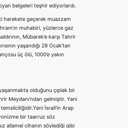
koyan belgeleri teşhir ediyorlardı.
veti harekete geçerek muazzam
 Ahram’ın muhabiri, yüzlerce gaz
aldırının, Mübarek’e karşı Tahrir
dırısının yaşandığı 28 Ocak’tan
lançosu üç ölü, 1000’e yakın
r yaşanmakta olduğunu çıplak bir
hrir Meydanı’ndan gelmiştir. Yani
temsilciliğidir.Yani İsrail’in Arap
iyonizme bir taarruz söz
z allamei cihanın söylediği gibi