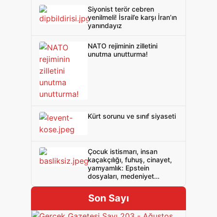
Siyonist terör cebren
yenilmeli! İsrail’e karşı İran’ın
yanındayız
NATO rejiminin zilletini
unutma unutturma!
Kürt sorunu ve sınıf siyaseti
Çocuk istismarı, insan
kaçakçılığı, fuhuş, cinayet,
yamyamlık: Epstein
dosyaları, medeniyet
maskesi altındaki barbarlığı
ifşa etti!
Son Sayı