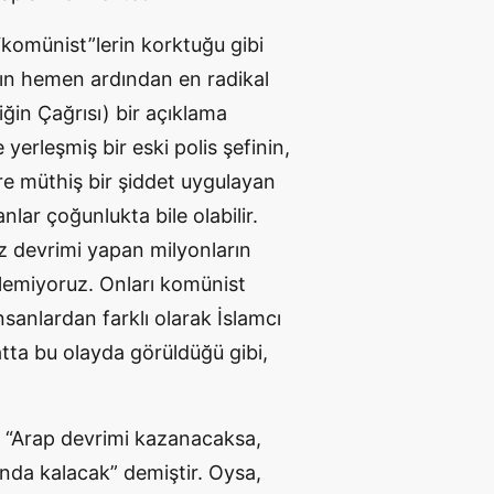
komünist”lerin korktuğu gibi
nının hemen ardından en radikal
liğin Çağrısı) bir açıklama
yerleşmiş bir eski polis şefinin,
ere müthiş bir şiddet uygulayan
lar çoğunlukta bile olabilir.
z devrimi yapan milyonların
emiyoruz. Onları komünist
sanlardan farklı olarak İslamcı
atta bu olayda görüldüğü gibi,
en “Arap devrimi kazanacaksa,
da kalacak” demiştir. Oysa,