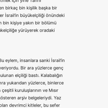
tmek için yine Tahrir
 birkaç bin kişilik başka bir
r İsrail’in büyükelçiliği önündeki
n bin kişiye yakın bir bölümü
kelçiliğe yürüyerek oradaki
u eylem, insanlara sanki İsrail’in
i veriyordu. Bir ara yüzlerce genç
lunan elçiliği bastı. Kalabalığın
onra yukarıdan yüzlerce, binlerce
çeşitli kuruluşlarının ve Mısır
 gösteren arşiv belgeleriydi. Yaz
olan devrimci kitleler, bu sefer