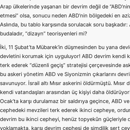
Arap ülkelerinde yaşanan bir devrim değil de “ABD’n
etmesi” olsa, sonucu neden ABD’nin bölgedeki en aziz
Aslında, bu tablo karşısında sorulacak soru başkadır:
budaladır, “dizayn” teorisyenleri mi?
İki, 11 Şubat’ta Mübarek’in düşmesinden bu yana devle
devletini korumak için uyguluyor! ABD devrim kendi k
terk ederek “düzenli geçiş” stratejisi çerçevesinde ask
bu askeri yönetim ABD ve Siyonizmin çıkarlarını devr
savunuyor. İsrail altı Mısır askerini öldürmüştü. Mısır
kendi vatandaşları arasından üç kişiyi daha öldürüyor!
Ocak’ta karşı durulamaz bir saldırıya geçince, ABD ve M
cephedeki mevzileri terk ederek ikinci cepheye, ordu
devrim bu ikinci cepheyi, henüz topyekûn güçleriyle deği
yoklamakta, karşı devrim cephesi de şimdilik sert ce