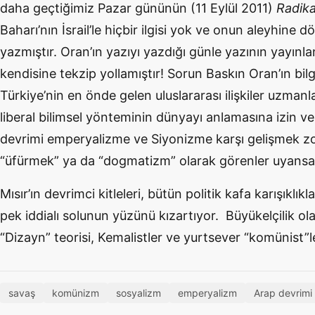
daha geçtiğimiz Pazar gününün (11 Eylül 2011)
Radikal
Baharı’nın İsrail’le hiçbir ilgisi yok ve onun aleyhin
yazmıştır. Oran’ın yazıyı yazdığı günle yazının yayınlan
kendisine tekzip yollamıştır! Sorun Baskın Oran’ın bilgis
Türkiye’nin en önde gelen uluslararası ilişkiler uzmanl
liberal bilimsel yönteminin dünyayı anlamasına izin v
devrimi emperyalizme ve Siyonizme karşı gelişmek z
“üfürmek” ya da “dogmatizm” olarak görenler uyansala
Mısır’ın devrimci kitleleri, bütün politik kafa karışıklıkl
pek iddialı solunun yüzünü kızartıyor. Büyükelçilik ol
“Dizayn” teorisi, Kemalistler ve yurtsever “komünist”ler
savaş
komünizm
sosyalizm
emperyalizm
Arap devrimi