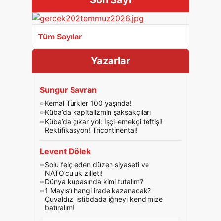
Son Sayı
Tüm Sayılar
Yazarlar
Sungur Savran
Kemal Türkler 100 yaşında!
Küba’da kapitalizmin şakşakçıları
Küba’da çıkar yol: İşçi-emekçi teftişi!
Rektifikasyon! Tricontinental!
Levent Dölek
Solu felç eden düzen siyaseti ve
NATO’culuk zilleti!
Dünya kupasında kimi tutalım?
1 Mayıs’ı hangi irade kazanacak?
Çuvaldızı istibdada iğneyi kendimize
batıralım!