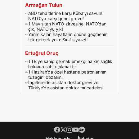
Armağan Tulun
ABD tehditlerine karşı Küba’yı savun!
NATO’ya karşı genel greve!
1 Mayıs’tan NATO zirvesine: NATO’dan
çık, NATO’yu yık!
Yarım kalan hayatların önüne geçmenin
tek gerçek yolu: Sınıf siyaseti
Ertuğrul Oruç
TTB’ye sahip çıkmak emekçi halkın sağlık
hakkına sahip çıkmaktır
1 Haziran’da özel hastane patronlarının
tuzağını bozalım!
İngiltere’de asistan doktor grevi ve
Türkiye’de asistan doktor mücadelesi
Footer menü
Hakkımızda
İletişim