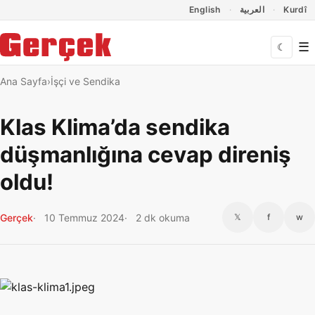
Dil Linkleri
İçeriğe geç
Navigasyonu atla
English
العربية
Kurdî
☰
☾
Ana Sayfa
İşçi ve Sendika
Klas Klima’da sendika
düşmanlığına cevap direniş
oldu!
Gerçek
10 Temmuz 2024
2 dk okuma
𝕏
f
w