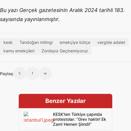
Bu yazı Gerçek gazetesinin Aralık 2024 tarihli 183.
sayısında yayınlanmıştır.
kesk
Tandoğan mitingi
emekçiye bütçe
vergide adalet
kamu emekçileri
Zordayız Geçinemiyoruz
Paylaş
𝕏
f
w
Benzer Yazılar
KESK’ten Türkiye çapında
protestolar: “Grev haktır! Ek
Zam! Hemen Şimdi!”