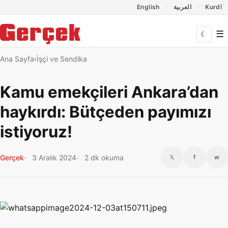
Dil Linkleri
İçeriğe geç
Navigasyonu atla
English
العربية
Kurdî
☰
☾
Ana Sayfa
İşçi ve Sendika
Kamu emekçileri Ankara’dan
haykırdı: Bütçeden payımızı
istiyoruz!
Gerçek
3 Aralık 2024
2 dk okuma
𝕏
f
w