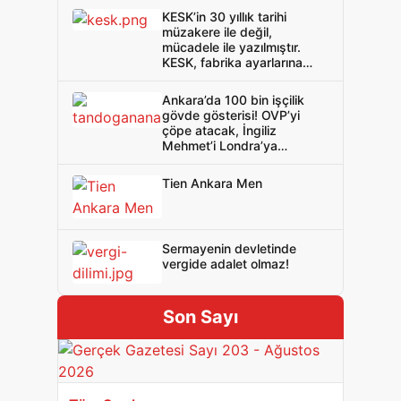
KESK’in 30 yıllık tarihi
müzakere ile değil,
mücadele ile yazılmıştır.
KESK, fabrika ayarlarına
dönmelidir!
Ankara’da 100 bin işçilik
gövde gösterisi! OVP’yi
çöpe atacak, İngiliz
Mehmet’i Londra’ya
yollayacak güç Birleşik İşçi
Cephesi’nde!
Tien Ankara Men
Sermayenin devletinde
vergide adalet olmaz!
Son Sayı